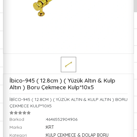
İbico-945 ( 12.8cm ) ( Yüzük Altın & Kulp
Altın ) Boru Çekmece Kulp*10x5
İBİCO-945 ( 12.8CM ) ( YÜZÜK ALTIN & KULP ALTIN ) BORU
ÇEKMECE KULP*10X5
Barkod
:4646552904906
Marka
:KRT
Kategori
:KULP ÇEKMECE & DOLAP BORU