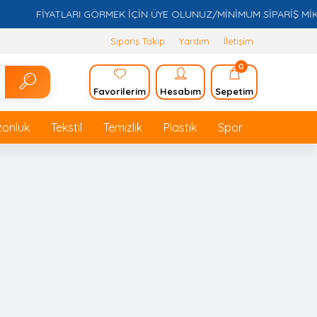
FİYATLARI GÖRMEK İÇİN ÜYE OLUNUZ/MİNİMUM SİPARİŞ MİKTARI
Sipariş Takip
Yardım
İletişim
0
Favorilerim
Hesabım
Sepetim
zonluk
Tekstil
Temizlik
Plastik
Spor