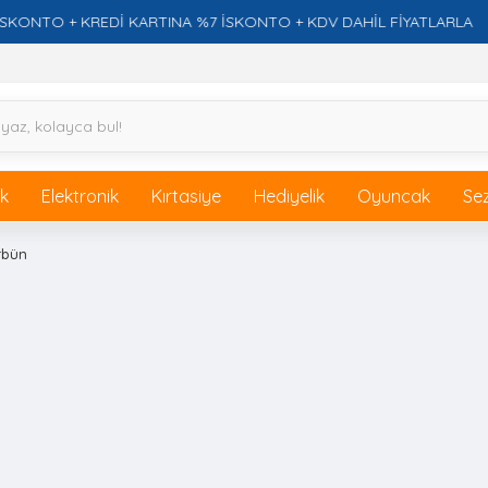
TO + KREDİ KARTINA %7 İSKONTO + KDV DAHİL FİYATLARLA
ik
Elektronik
Kırtasiye
Hediyelik
Oyuncak
Se
rbün