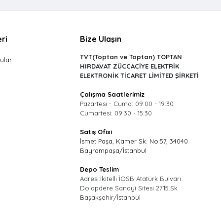
ri
Bize Ulaşın
TVT(Toptan ve Toptan) TOPTAN
ular
HIRDAVAT ZÜCCACİYE ELEKTRİK
ELEKTRONİK TİCARET LİMİTED ŞİRKETİ
Çalışma Saatlerimiz
Pazartesi - Cuma: 09:00 - 19:30
Cumartesi: 09:30 - 15:30
Satış Ofisi
İsmet Paşa, Kamer Sk. No:57, 34040
Bayrampaşa/İstanbul
Depo Teslim
Adresi:İkitelli İOSB Atatürk Bulvarı
Dolapdere Sanayi Sitesi 2715.Sk
Başakşehir/İstanbul