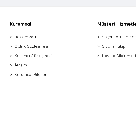
Kapı Sürgüsü Mavzer
Kapı Kapama Yayı
Kapı Sürgüsü Ferforje
Kurumsal
Müşteri Hizmetle
Kapı Emniyet Kelepçe
Hakkımızda
Sıkça Sorulan Sor
Kapı Stoperi Plastik
Kapı Kapama Hidrolik
Gizlilik Sözleşmesi
Sipariş Takip
Kapı Emniyet Milli
Kullanıcı Sözleşmesi
Havale Bildirimleri
Kapı Numarası Silikonlu
İletişim
Kilit Asma Şifreli
Kurumsal Bilgiler
Kapı Numarası Krom
Kapı Stoperi Silikon
Kapı Dürbün
Kapı Süs