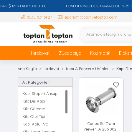
Ş MİKTARI 5.000 TL
TÜM ÜRÜNLERDE HAVALEDE %15 İSKON
0530 031 61 27
siparis@toptanvetoptan.com
Hırdavat
Züccaciye
Kozmetik
Elektr
Ana Sayfa
Hırdavat
Kapı & Pencere Ürünleri
Kapı Dü
Alt Kategoriler
Kapı Stoperi Ahşap
Kilit Dış Kapı
Kilit Gömme
Kilit Otel Tipi
Canex Sn Door
Kapı Kolu Pvc
Vıewer-07.206.002 (
Kilit Asma Anahtarlı