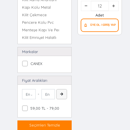
Metal ) Kapı
Kapı Kolu Metal
Dürbünü ( 180° ) (
Çap: ⌀14 Mm ) (
Kilit Çekmece
Adet
Uzayabilen=50--
Pencere Kolu Pvc
-75mm )*12x50
Menteşe Kapı Ve Pencere
Kilit Emniyet Halatlı
Kapı Kolu Metal Amerikan
Markalar
Kilit Barel Normal
Kilit Cam
CANEX
Kilit Pvc Kapı
Kapı Tokmak
Fiyat Aralıkları
Kilit Barel Tuzaklı
Kilit Kayar Milli
-
Kilit Barel Mandallı
Pencere & Kapı Çıtçıtı
59,00 TL - 79,00 TL
Kilit Emniyet Pimli
Kilit Emniyet Çekmeli
Seçimleri Temizle
Kapı Stoperi Metal