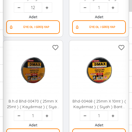
( Nemli Alanlarda ) ( Bandı
Bant ( Bandı )*24
)*12x20
Adet
Adet
B.h.d Bhd-00470 ( 25mm X
Bhd-00468 ( 25mm X 10mt ) (
25mt ) ( Kaydırmaz ) ( Siyah
Kaydırmaz ) ( Siyah ) Bant (
) Bant ( Bandı )*48
Bandı )*72
Adet
Adet