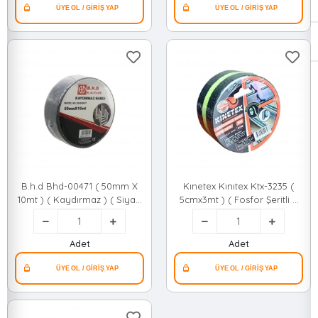
B.h.d Bhd-00471 ( 50mm X
Kınetex Kınıtex Ktx-3235 (
10mt ) ( Kaydırmaz ) ( Siyah
5cmx3mt ) ( Fosfor Şeritli &
) Bant ( Bandı )*36
Karanlıkta Parlar )
Kaydırmaz Siyah Bant (
Bandı )*72
Adet
Adet