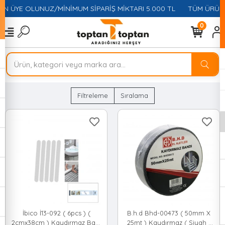
İN ÜYE OLUNUZ/MİNİMUM SİPARİŞ MİKTARI 5.000 TL
TÜM ÜRÜNLE
0
Filtreleme
Sıralama
İbico İ13-092 ( 6pcs ) (
B.h.d Bhd-00473 ( 50mm X
2cmx38cm ) Kaydırmaz Bant
25mt ) Kaydırmaz ( Siyah )