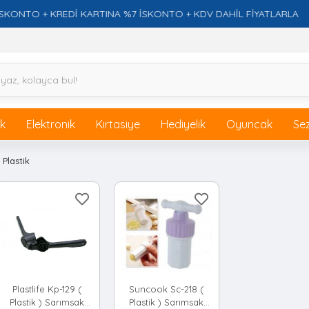
TO + KREDİ KARTINA %7 İSKONTO + KDV DAHİL FİYATLARLA
ik
Elektronik
Kırtasiye
Hediyelik
Oyuncak
Se
 Plastik
Plastlife Kp-129 (
Suncook Sc-218 (
Plastik ) Sarımsak
Plastik ) Sarımsak