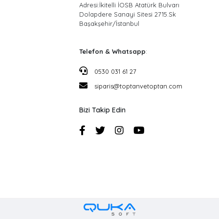
Adresi:İkitelli İOSB Atatürk Bulvarı
Dolapdere Sanayi Sitesi 2715.Sk
Başakşehir/İstanbul
Telefon & Whatsapp
:
0530 031 61 27
siparis@toptanvetoptan.com
Bizi Takip Edin