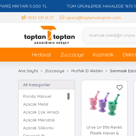
 MİKTARI 5.000 TL
TÜM ÜRÜNLERDE HAVALEDE %15 İSKON
0530 031 61 27
siparis@toptanvetoptan.com
Hırdavat
Züccaciye
Kozmetik
Elektr
Ana Sayfa
Züccaciye
Mutfak El Aletleri
Sarımsak Ezici
Alt Kategoriler
Rondo Manuel
Açacak Metal
Açacak Çok Amaçlı
Açacak Mıknatıslı
Urve Ur-3116 Renkli
Açacak Silikonlu
Plastik Havan &
Dövecek Et