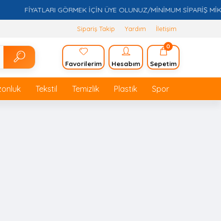
FİYATLARI GÖRMEK İÇİN ÜYE OLUNUZ/MİNİMUM SİPARİŞ MİKTARI
Sipariş Takip
Yardım
İletişim
0
Favorilerim
Hesabım
Sepetim
zonluk
Tekstil
Temizlik
Plastik
Spor