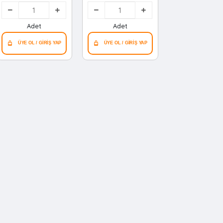
Ezici*84
Ezici*60
Adet
Adet