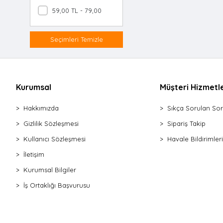
Makas Mutfak
59,00 TL - 79,00 TL
Çırpıcı Metal
Çırpıcı Silikon
Seçimleri Temizle
Rende 4 Gen
Dilimleyici Peynir
Soyacak & Oyacak
Kurumsal
Müşteri Hizmetle
Patates Ezici Metal
Rende Mini
Hakkımızda
Sıkça Sorulan Sor
Rende Piramit
Gizlilik Sözleşmesi
Sipariş Takip
İçli Köfte Aparatı
Kullanıcı Sözleşmesi
Çekirdek Çıkarıcı
Havale Bildirimleri
Rende Plastik Saplı
İletişim
Hamur Porsiyonlayıcı
Kurumsal Bilgiler
Salata Kurutucu
İş Ortaklığı Başvurusu
Dilimleyici Patates
Soyacak Tek Başlı
Rende & Soyacak Seti