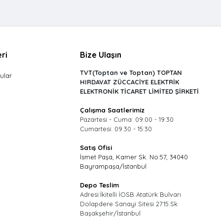
ri
Bize Ulaşın
TVT(Toptan ve Toptan) TOPTAN
ular
HIRDAVAT ZÜCCACİYE ELEKTRİK
ELEKTRONİK TİCARET LİMİTED ŞİRKETİ
Çalışma Saatlerimiz
Pazartesi - Cuma: 09:00 - 19:30
Cumartesi: 09:30 - 15:30
Satış Ofisi
İsmet Paşa, Kamer Sk. No:57, 34040
Bayrampaşa/İstanbul
Depo Teslim
Adresi:İkitelli İOSB Atatürk Bulvarı
Dolapdere Sanayi Sitesi 2715.Sk
Başakşehir/İstanbul