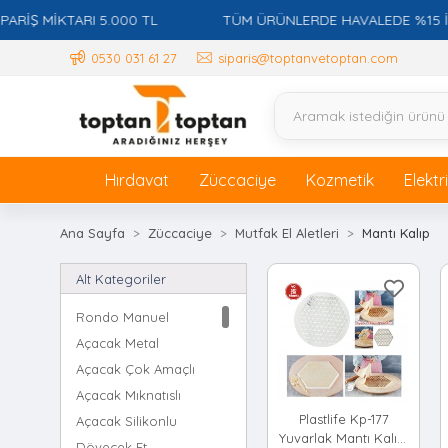
Ş MİKTARI 5.000 TL
TÜM ÜRÜNLERDE HAVALEDE %15 İSKO
0530 031 61 27
siparis@toptanvetoptan.com
Hırdavat
Züccaciye
Kozmetik
Elektr
Ana Sayfa
Züccaciye
Mutfak El Aletleri
Mantı Kalıp
Alt Kategoriler
Rondo Manuel
Açacak Metal
Açacak Çok Amaçlı
Açacak Mıknatıslı
Plastlife Kp-177
Açacak Silikonlu
Yuvarlak Mantı Kalıbı
Dövecek Et