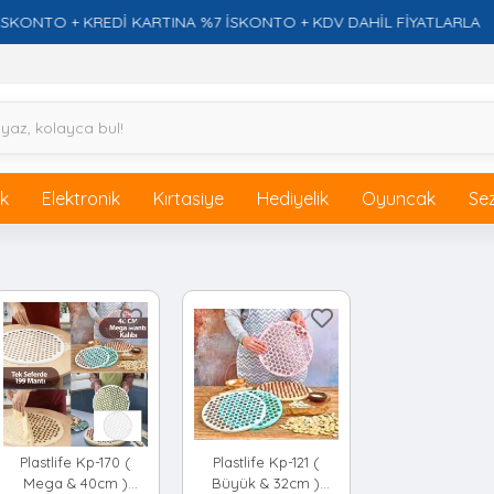
NTO + KREDİ KARTINA %7 İSKONTO + KDV DAHİL FİYATLARLA
ik
Elektronik
Kırtasiye
Hediyelik
Oyuncak
Se
Plastlife Kp-170 (
Plastlife Kp-121 (
Mega & 40cm )
Büyük & 32cm )