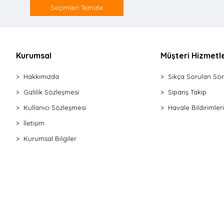
Seçimleri Temizle
Makas Mutfak
Çırpıcı Metal
Çırpıcı Silikon
Rende 4 Gen
Kurumsal
Müşteri Hizmetle
Dilimleyici Peynir
Soyacak & Oyacak
Hakkımızda
Sıkça Sorulan Sor
Patates Ezici Metal
Gizlilik Sözleşmesi
Sipariş Takip
Rende Mini
Kullanıcı Sözleşmesi
Havale Bildirimleri
Rende Piramit
İletişim
İçli Köfte Aparatı
Kurumsal Bilgiler
Çekirdek Çıkarıcı
Rende Plastik Saplı
Hamur Porsiyonlayıcı
Salata Kurutucu
Dilimleyici Patates
Soyacak Tek Başlı
Rende & Soyacak Seti