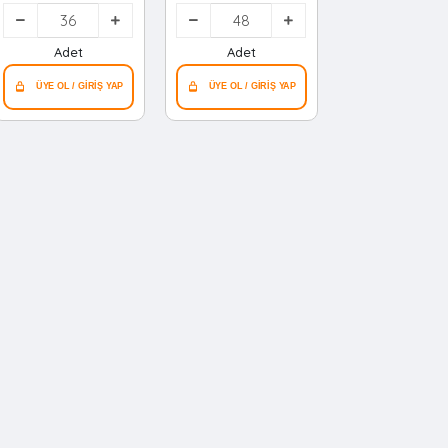
Mantı Kalıbı Plastik (
Mantı Kalıbı
199 Mantı )*36=k
Plastik*48=k
Adet
Adet