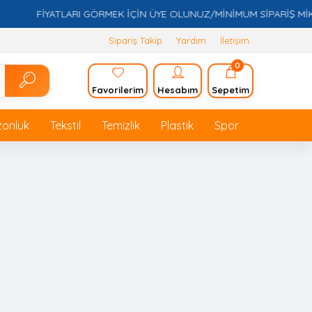
FİYATLARI GÖRMEK İÇİN ÜYE OLUNUZ/MİNİMUM SİPARİŞ MİKTAR
Sipariş Takip
Yardım
İletişim
0
Favorilerim
Hesabım
Sepetim
zonluk
Tekstil
Temizlik
Plastik
Spor