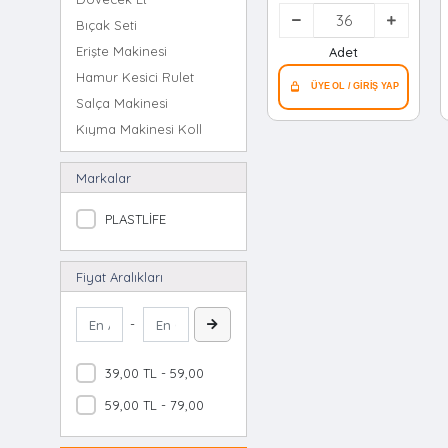
Plastik ( Çap = 41cm
Bıçak Seti
)*36=k
Erişte Makinesi
Adet
Hamur Kesici Rulet
Salça Makinesi
Kıyma Makinesi Kollu
Domates Çekme Aparatı
Markalar
Açacak Plastik
Merdane Ahşap
PLASTLİFE
Oklava Ahşap
Kevgir Metal
Fiyat Aralıkları
Fındık & Ceviz Kırcak Metal
Sarımsak Ezici Metal
-
Açacak Tirbuşon
Fındık & Ceviz Değirmeni
39,00 TL - 59,00 TL
Fındık & Ceviz Kırcak Metal 2li Set
59,00 TL - 79,00 TL
Fındık & Ceviz Kırcak Metal Pense Tipi
Fındık & Ceviz Kırcak Metal Huni Tipi