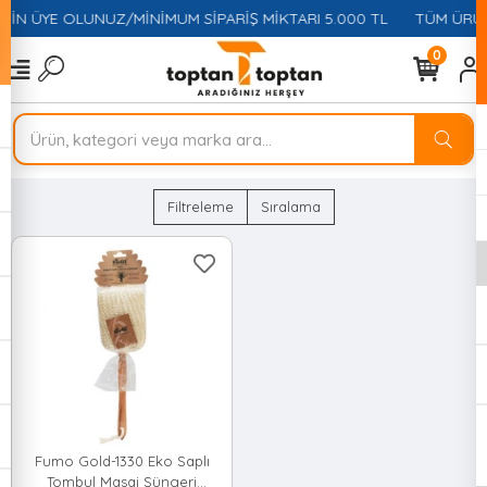
ÇİN ÜYE OLUNUZ/MİNİMUM SİPARİŞ MİKTARI 5.000 TL
TÜM ÜRÜN
0
Filtreleme
Sıralama
Fumo Gold-1330 Eko Saplı
Tombul Masaj Süngeri