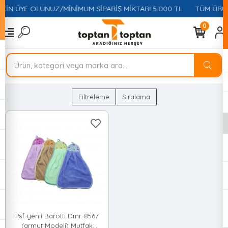
İÇİN ÜYE OLUNUZ/MİNİMUM SİPARİŞ MİKTARI 5.000 TL
TÜM ÜRÜN
0
Filtreleme
Sıralama
Psf-yenii Barotti Dmr-8567
(armut Modeli) Mutfak