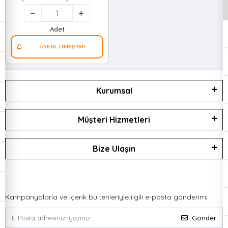
Havlusu (renkli Meyve
Desenli Bez Başlık Askılı)
(uzn:33cm En:11-20-
Adet
25cm)*25x60
Kurumsal
Müşteri Hizmetleri
Bize Ulaşın
Kampanyalarla ve içerik bültenleriyle ilgili e-posta gönderimi
Gönder