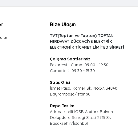
ri
Bize Ulaşın
TVT(Toptan ve Toptan) TOPTAN
ular
HIRDAVAT ZÜCCACİYE ELEKTRİK
ELEKTRONİK TİCARET LİMİTED ŞİRKETİ
Çalışma Saatlerimiz
Pazartesi - Cuma: 09:00 - 19:30
Cumartesi: 09:30 - 15:30
Satış Ofisi
İsmet Paşa, Kamer Sk. No:57, 34040
Bayrampaşa/İstanbul
Depo Teslim
Adresi:İkitelli İOSB Atatürk Bulvarı
Dolapdere Sanayi Sitesi 2715.Sk
Başakşehir/İstanbul