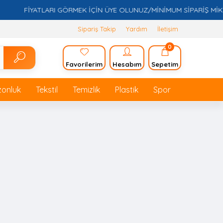
FİYATLARI GÖRMEK İÇİN ÜYE OLUNUZ/MİNİMUM SİPARİŞ MİKTARI
Sipariş Takip
Yardım
İletişim
0
Favorilerim
Hesabım
Sepetim
zonluk
Tekstil
Temizlik
Plastik
Spor