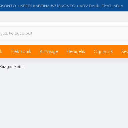
TO + KREDİ KARTINA %7 İSKONTO + KDV DAHİL FİYATLARLA
ik
Elektronik
Kırtasiye
Hediyelik
Oyuncak
Se
Kazıyıcı Metal