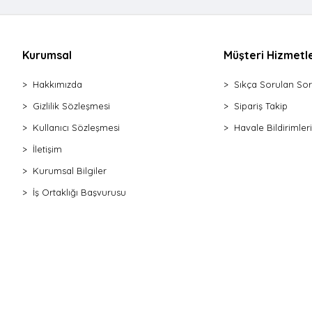
Makas Mutfak
Çırpıcı Metal
Çırpıcı Silikon
Kurumsal
Müşteri Hizmetle
Rende 4 Gen
Hakkımızda
Sıkça Sorulan Sor
Dilimleyici Peynir
Soyacak & Oyacak
Gizlilik Sözleşmesi
Sipariş Takip
Patates Ezici Metal
Kullanıcı Sözleşmesi
Havale Bildirimleri
Rende Mini
İletişim
Rende Piramit
Kurumsal Bilgiler
İçli Köfte Aparatı
İş Ortaklığı Başvurusu
Çekirdek Çıkarıcı
Rende Plastik Saplı
Hamur Porsiyonlayıcı
Salata Kurutucu
Dilimleyici Patates
Soyacak Tek Başlı
Rende & Soyacak Seti