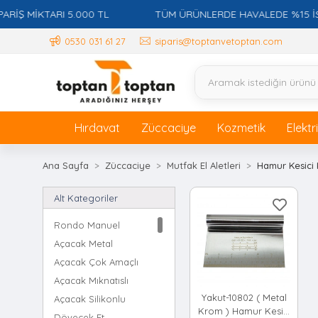
 MİKTARI 5.000 TL
TÜM ÜRÜNLERDE HAVALEDE %15 İSKON
0530 031 61 27
siparis@toptanvetoptan.com
Hırdavat
Züccaciye
Kozmetik
Elektr
Ana Sayfa
Züccaciye
Mutfak El Aletleri
Hamur Kesici 
Alt Kategoriler
Rondo Manuel
Açacak Metal
Açacak Çok Amaçlı
Açacak Mıknatıslı
Yakut-10802 ( Metal
Açacak Silikonlu
Krom ) Hamur Kesici
Dövecek Et