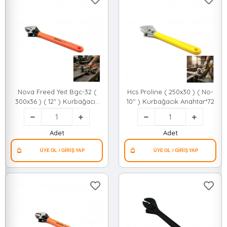
Nova Freed Yeıt Bgc-32 (
Hcs Proline ( 250x30 ) ( No-
300x36 ) ( 12" ) Kurbağacık
10'' ) Kurbağacık Anahtar*72
Anahtar*48
Adet
Adet