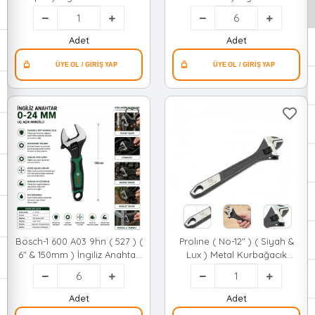
Kurbağacık Seti ( 6"-8"-10" &
& Kurbağacık Seti*6x1
150-200-250mm )*1
Adet
Adet
Bosch-1 600 A03 9hn ( 527 ) (
Prolıne ( No-12" ) ( Siyah &
6" & 150mm ) İngiliz Anahtar
Lux ) Metal Kurbağacık
& Kurbağacık Seti*6x1
Anahtar*30
Adet
Adet