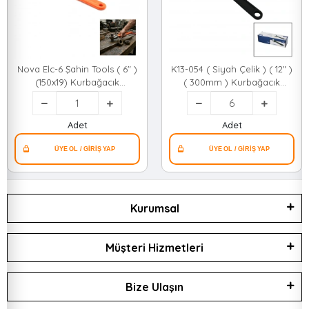
Nova Elc-6 Şahin Tools ( 6" )
K13-054 ( Siyah Çelik ) ( 12" )
(150x19) Kurbağacık
( 300mm ) Kurbağacık
Anahtar*120
Anahtar ( Chrome Vanadium
)*6x8
Adet
Adet
Kurumsal
Müşteri Hizmetleri
Bize Ulaşın