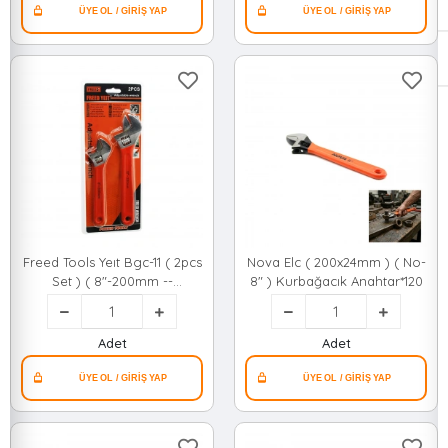
Freed Tools Yeıt Bgc-11 ( 2pcs
Nova Elc ( 200x24mm ) ( No-
Set ) ( 8"-200mm --
8" ) Kurbağacık Anahtar*120
10"-250mm ) Kurbağacık
Anahtar Seti*60
Adet
Adet