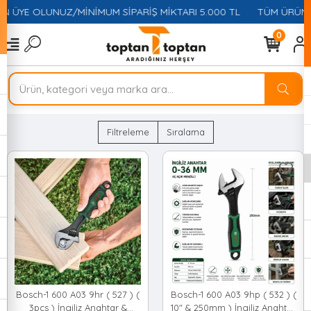
N ÜYE OLUNUZ/MİNİMUM SİPARİŞ MİKTARI 5.000 TL
TÜM ÜRÜNLE
0
Filtreleme
Sıralama
Bosch-1 600 A03 9hr ( 527 ) (
Bosch-1 600 A03 9hp ( 532 ) (
3pcs ) İngiliz Anahtar &
10" & 250mm ) İngiliz Anahtar