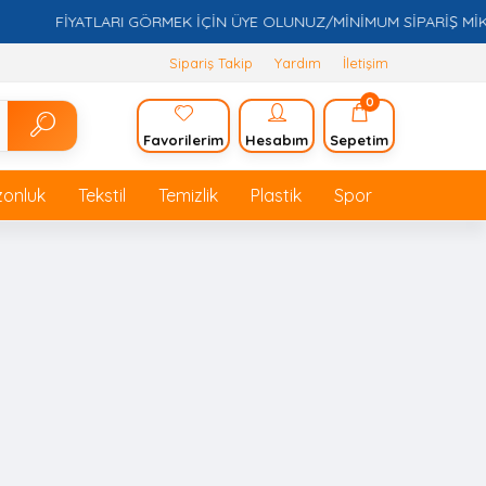
FİYATLARI GÖRMEK İÇİN ÜYE OLUNUZ/MİNİMUM SİPARİŞ MİKTARI
Sipariş Takip
Yardım
İletişim
0
Favorilerim
Hesabım
Sepetim
zonluk
Tekstil
Temizlik
Plastik
Spor