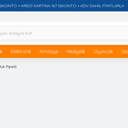
TO + KREDİ KARTINA %7 İSKONTO + KDV DAHİL FİYATLARLA
ik
Elektronik
Kırtasiye
Hediyelik
Oyuncak
Se
luk Pipetli