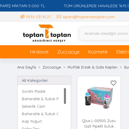
Ş MİKTARI 5.000 TL
TÜM ÜRÜNLERDE HAVALEDE %15 İSKON
0530 031 61 27
siparis@toptanvetoptan.com
Hırdavat
Züccaciye
Kozmetik
Elektr
Ana Sayfa
Züccaciye
Mutfak Erzak & Gıda Kapları
Su
Alt Kategoriler
Sürahi Plastik
Baharatlık & Tuzluk Plastik
Şekerlik Cam
Baharatlık & Tuzluk Cam
Qlux L-00500 Zuzu
Kap Yoğurt
Gizli Pipetli Suluk
Sefer Tası