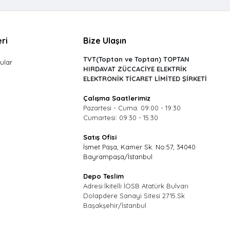
ri
Bize Ulaşın
TVT(Toptan ve Toptan) TOPTAN
ular
HIRDAVAT ZÜCCACİYE ELEKTRİK
ELEKTRONİK TİCARET LİMİTED ŞİRKETİ
Çalışma Saatlerimiz
Pazartesi - Cuma: 09:00 - 19:30
Cumartesi: 09:30 - 15:30
Satış Ofisi
İsmet Paşa, Kamer Sk. No:57, 34040
Bayrampaşa/İstanbul
Depo Teslim
Adresi:İkitelli İOSB Atatürk Bulvarı
Dolapdere Sanayi Sitesi 2715.Sk
Başakşehir/İstanbul