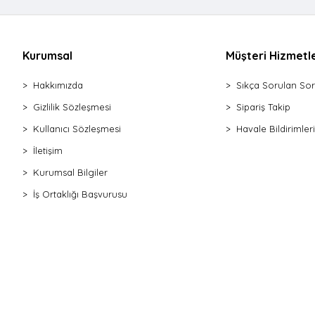
Kap Saklama Mika Kristal
Kahvaltılık Mika Kristal
Kap Saklama Plastik
Kurumsal
Müşteri Hizmetle
Suluk Matara Plastik İlaç Kutulu
Hakkımızda
Sıkça Sorulan Sor
Baharatlık & Tuzluk Standlı
Suluk Matara Mika & Kristal
Gizlilik Sözleşmesi
Sipariş Takip
Gıda Organizeri
Kullanıcı Sözleşmesi
Havale Bildirimleri
Suluk Matara Cam
İletişim
Yağdanlık & Sosluk Plastik
Kurumsal Bilgiler
Baharatlık & Tuzluk Ahşap
İş Ortaklığı Başvurusu
Kap Saklama Çelik
Şekerlik Ahşap
Kap Yoğurt Süzme Filtre
Mutfak Seti Plastik
Fanus Plastik
Piknik Sepeti Hasır
Kap Mikser