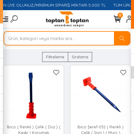
ÇİN ÜYE OLUNUZ/MİNİMUM SİPARİŞ MİKTARI 5.000 TL
TÜM ÜRÜNL
0
Filtreleme
Sıralama
İbico ( Renkli ) Çelik ( Düz ) (
İbico Şeref-032 ( Renkli )
Keski ) Korumalı
Çelik ( Sivri ) ( Murç )