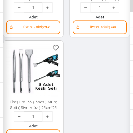
30cm.murç*24
Korumalı 30cm*24
Adet
Adet
Eltaş Lrd-133 ( 3pcs ) Murç
Seti ( Sivri -düz ) 25cm*25
Adet