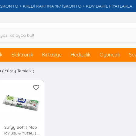
TO + KREDİ KARTINA %7 İSKONTO + KDV DAHİL FİYATLARLA
ik
Elektronik
Kırtasiye
Hediyelik
Oyuncak
Se
u ( Yüzey Temizlik )
Sufyy Soft ( Mop
Havlusu & Yüzey ) (