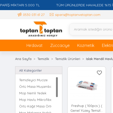
Ş MİKTARI 5.000 TL
TÜM ÜRÜNLERDE HAVALEDE %15 İSKON
0530 031 61 27
siparis@toptanvetoptan.com
Hırdavat
Züccaciye
Kozmetik
Elektr
Ana Sayfa
Temizlik
Temizlik Ürünleri
Islak Mendil Havl
Alt Kategoriler
Temizleyici Mucize
Örtü Masa Muşamba
Mop Nemli Yedek
Mop Havlu Mikrofiber
Freshup ( 100pcs ) (
Örtü Kağıt Masa Örtüsü
Genel Yüzey Temizlik
Mop Makarna Yedek