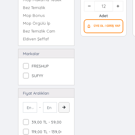
Havlusu & Beyaz
Bez Temizlik
Sabun Kokulu ) Islak
Mendil*12=k
Mop Bonus
Adet
Mop Örgülü İp
Bez Temizlik Cam
Eldiven Şeffaf
Lavabo Açar Toz
Markalar
Naftalin
Lavabo Açar Sıvı
FRESHUP
Mendil Kağıt
SUFYY
Çöp Torba
Çöp Torba Kurban Poşeti
Fiyat Aralıkları
Çöp Torba Kokulu Büzgülü
Mop Otomatik Yedek Takım
-
Mop Otomatik Yedek Paspas
Mop Sprey Yedek Paspas
39,00 TL - 59,00 TL
Mop Havlu
119,00 TL - 139,00 TL
Islak Mendil Havlu ( Yüzey Temizlik )