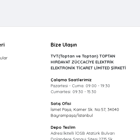
ri
Bize Ulaşın
TVT(Toptan ve Toptan) TOPTAN
ular
HIRDAVAT ZÜCCACİYE ELEKTRİK
ELEKTRONİK TİCARET LİMİTED ŞİRKETİ
Çalışma Saatlerimiz
Pazartesi - Cuma: 09:00 - 19:30
Cumartesi: 09:30 - 15:30
Satış Ofisi
İsmet Paşa, Kamer Sk. No:57, 34040
Bayrampaşa/İstanbul
Depo Teslim
Adresi:İkitelli İOSB Atatürk Bulvarı
Dolapdere Sanayi Sitesi 2715.Sk