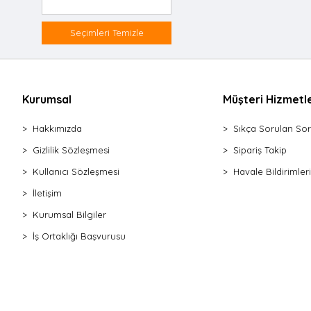
Derz Temizleyici
Bez Temizlik Seti
Seçimleri Temizle
Mop Yedek Bez
Lavabo Açar Granül
Mutfak Havlusu
Kurumsal
Müşteri Hizmetle
Klozet Temizleme Blok
Klozet & Wc Temizleme Blok
Hakkımızda
Sıkça Sorulan Sor
Örtü Çok Amaçlı Metalize
Gizlilik Sözleşmesi
Sipariş Takip
Örtü Çok Amaçlı
Kullanıcı Sözleşmesi
Havale Bildirimleri
Kireç Çözücü & Limon Tuzu
İletişim
Kurutma Top
Örtü Çok Amaçlı Klasik
Kurumsal Bilgiler
Kıskaç Otomatik Çöp Toplama
İş Ortaklığı Başvurusu