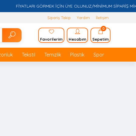
FİYATLARI GÖRMEK İÇİN ÜYE OLUNUZ/MİNİMUM SİPARİŞ MİKTARI
Sipariş Takip
Yardım
İletişim
0
Favorilerim
Hesabım
Sepetim
zonluk
Tekstil
Temizlik
Plastik
Spor