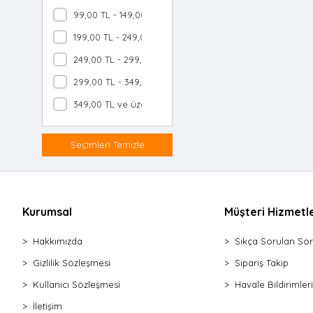
Makas Mutfak
99,00 TL - 149,00 TL
Çırpıcı Metal
199,00 TL - 249,00 TL
Çırpıcı Silikon
249,00 TL - 299,00 TL
Rende 4 Gen
299,00 TL - 349,00 TL
Dilimleyici Peynir
Soyacak & Oyacak
349,00 TL ve üzeri
Patates Ezici Metal
Rende Mini
Seçimleri Temizle
Rende Piramit
İçli Köfte Aparatı
Çekirdek Çıkarıcı
Kurumsal
Müşteri Hizmetle
Rende Plastik Saplı
Hamur Porsiyonlayıcı
Hakkımızda
Sıkça Sorulan Sor
Salata Kurutucu
Gizlilik Sözleşmesi
Sipariş Takip
Dilimleyici Patates
Kullanıcı Sözleşmesi
Havale Bildirimleri
Soyacak Tek Başlı
Rende & Soyacak Seti
İletişim