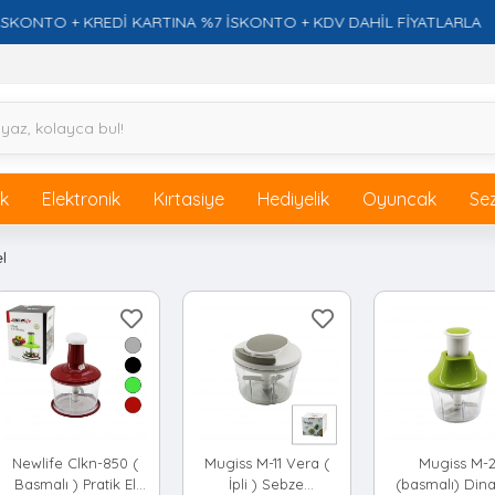
TO + KREDİ KARTINA %7 İSKONTO + KDV DAHİL FİYATLARLA
ik
Elektronik
Kırtasiye
Hediyelik
Oyuncak
Se
l
Newlife Clkn-850 (
Mugiss M-11 Vera (
Mugiss M-
Basmalı ) Pratik El
İpli ) Sebze
(basmalı) Din