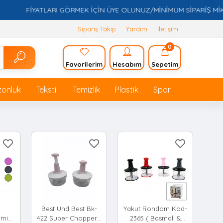
FİYATLARI GÖRMEK İÇİN ÜYE OLUNUZ/MİNİMUM SİPARİŞ MİKTARI
Sipariş Takip
Yardım
İletişim
0
Favorilerim
Hesabım
Sepetim
zonluk
Tekstil
Temizlik
Plastik
Spor
2
Best Und Best Bk-
Yakut Rondom Kod-
amik
422 Super Chopper (
2365 ( Basmalı &