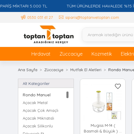
 MİKTARI 5.000 TL
TÜM ÜRÜNLERDE HAVALEDE %15 İSKON
0530 031 61 27
siparis@toptanvetoptan.com
Hırdavat
Züccaciye
Kozmetik
Elektr
Ana Sayfa
Züccaciye
Mutfak El Aletleri
Rondo Manue
Alt Kategoriler
Rondo Manuel
Açacak Metal
Açacak Çok Amaçlı
Açacak Mıknatıslı
Mugiss M-14 (
Açacak Silikonlu
Basmalı & Büyük ) El
Dövecek Et