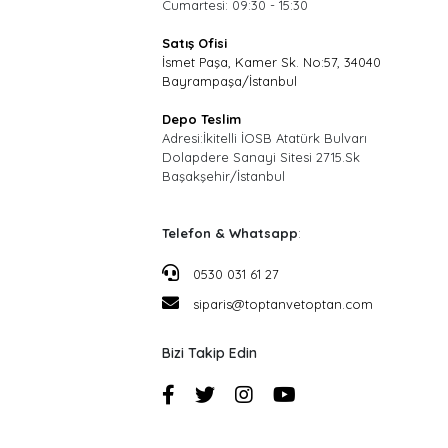
Cumartesi: 09:30 - 15:30
Satış Ofisi
İsmet Paşa, Kamer Sk. No:57, 34040
Bayrampaşa/İstanbul
Depo Teslim
Adresi:İkitelli İOSB Atatürk Bulvarı
Dolapdere Sanayi Sitesi 2715.Sk
Başakşehir/İstanbul
Telefon & Whatsapp
:
0530 031 61 27
siparis@toptanvetoptan.com
Bizi Takip Edin