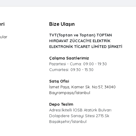
ri
Bize Ulaşın
TVT(Toptan ve Toptan) TOPTAN
ular
HIRDAVAT ZÜCCACİYE ELEKTRİK
ELEKTRONİK TİCARET LİMİTED ŞİRKETİ
Çalışma Saatlerimiz
Pazartesi - Cuma: 09:00 - 19:30
Cumartesi: 09:30 - 15:30
Satış Ofisi
İsmet Paşa, Kamer Sk. No:57, 34040
Bayrampaşa/İstanbul
Depo Teslim
Adresi:İkitelli İOSB Atatürk Bulvarı
Dolapdere Sanayi Sitesi 2715.Sk
Başakşehir/İstanbul