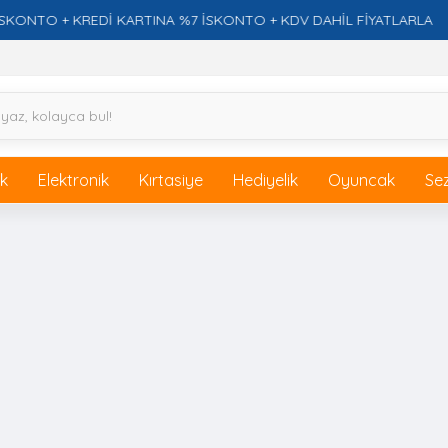
TO + KREDİ KARTINA %7 İSKONTO + KDV DAHİL FİYATLARLA
ik
Elektronik
Kırtasiye
Hediyelik
Oyuncak
Se