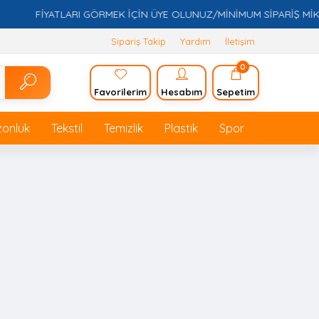
FİYATLARI GÖRMEK İÇİN ÜYE OLUNUZ/MİNİMUM SİPARİŞ MİKTARI
Sipariş Takip
Yardım
İletişim
0
Favorilerim
Hesabım
Sepetim
zonluk
Tekstil
Temizlik
Plastik
Spor