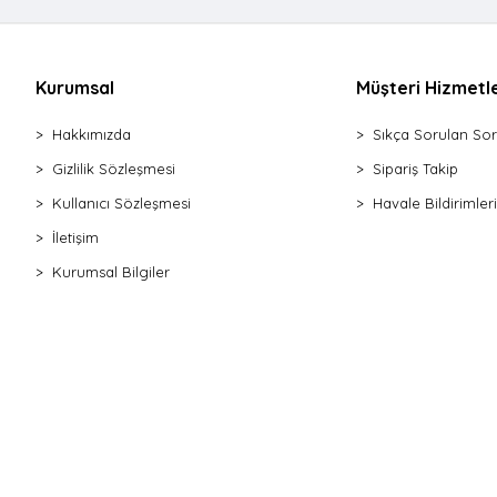
Gönye
Derz Kazıyıcı
Pürmüz
Kurumsal
Müşteri Hizmetle
Pense Mini
Hakkımızda
Sıkça Sorulan Sor
Yan Keski
Karga Burnu
Gizlilik Sözleşmesi
Sipariş Takip
Pense Segman
Kullanıcı Sözleşmesi
Havale Bildirimleri
Silikon Tabancası Soğuk Plastik
İletişim
Silikon Tabancası Soğuk Metal
Kurumsal Bilgiler
Makas Teneke
Testere Kıl Seti
Testere Ahşap
Testere Pimli
Testere Demir
Testere Kıl Kolu
Tornavida Bits Uç
Tornavida Düz