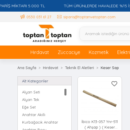
 MİKTARI 5.000 TL
TÜM ÜRÜNLERDE HAVALEDE %15 İSKON
0530 031 61 27
siparis@toptanvetoptan.com
Hırdavat
Züccaciye
Kozmetik
Elektr
Ana Sayfa
Hırdavat
Teknik El Aletleri
Keser Sap
Alt Kategoriler
Alyan Seti
Alyan Tek
Eğe Set
Anahtar Akıllı
İbico K13-057 Ynr-511
Kurbağacık Anahtar
( Ahşap ) ( Keser
Anahtar Boru