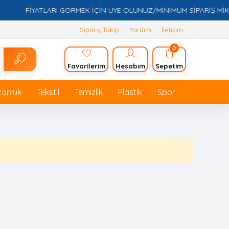
FİYATLARI GÖRMEK İÇİN ÜYE OLUNUZ/MİNİMUM SİPARİŞ MİKTARI
Sipariş Takip
Yardım
İletişim
0
Favorilerim
Hesabım
Sepetim
zonluk
Tekstil
Temizlik
Plastik
Spor