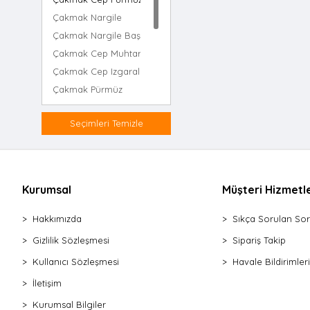
Çakmak Nargile
Çakmak Nargile Başlık
Çakmak Cep Muhtar
Çakmak Cep Izgaralı Rüzgar
Çakmak Pürmüz
Çakmak Cep Zippo
Seçimleri Temizle
Çakmak Cep Saatli & Izgaralı Rüzgar
Çakmak Pürmüz & Fener
Çakmak ( Cep ) ( 2ın1 ) Izgaralı Rüzgar & Klasik
Çakmak Cep Elektronik Dokunmatik
Kurumsal
Müşteri Hizmetle
Hakkımızda
Sıkça Sorulan Sor
Gizlilik Sözleşmesi
Sipariş Takip
Kullanıcı Sözleşmesi
Havale Bildirimleri
İletişim
Kurumsal Bilgiler