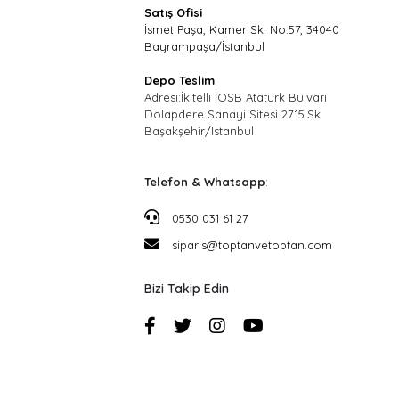
Satış Ofisi
İsmet Paşa, Kamer Sk. No:57, 34040
Bayrampaşa/İstanbul
Depo Teslim
Adresi:İkitelli İOSB Atatürk Bulvarı
Dolapdere Sanayi Sitesi 2715.Sk
Başakşehir/İstanbul
Telefon & Whatsapp
:
0530 031 61 27
siparis@toptanvetoptan.com
Bizi Takip Edin