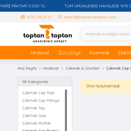
Ş MİKTARI 5.000 TL
TÜM ÜRÜNLERDE HAVALEDE %15 İSKON
0530 031 61 27
siparis@toptanvetoptan.com
Hırdavat
Züccaciye
Kozmetik
Elektr
Ana Sayfa
Hırdavat
Çakmak & Ürünleri
Çakmak Cep 
Alt Kategoriler
Ürün bulunamadı.
Çakmak Cep Taşlı
Çakmak Cep Manyetöllü
Çakmak Taşı
Çakmak Gazı
Çakmak Mutfak
Çakmak Cep Pürmüz