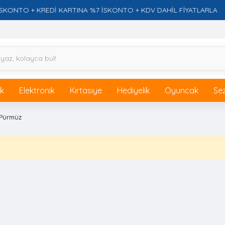
TO + KREDİ KARTINA %7 İSKONTO + KDV DAHİL FİYATLARLA
ik
Elektronik
Kırtasiye
Hediyelik
Oyuncak
Se
Pürmüz