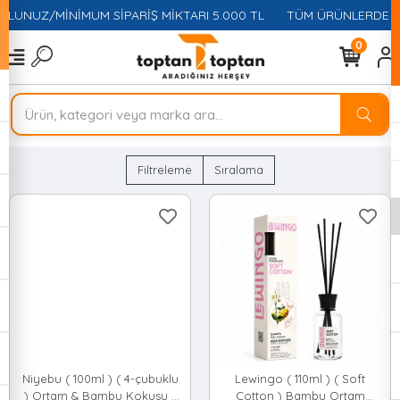
UZ/MİNİMUM SİPARİŞ MİKTARI 5.000 TL
TÜM ÜRÜNLERDE HAVALE
0
Filtreleme
Sıralama
Niyebu ( 100ml ) ( 4-çubuklu
Lewingo ( 110ml ) ( Soft
) Ortam & Bambu Kokusu (
Cotton ) Bambu Ortam