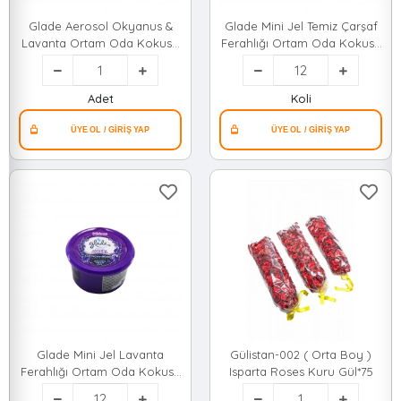
Glade Aerosol Okyanus &
Glade Mini Jel Temiz Çarşaf
Lavanta Ortam Oda Kokusu
Ferahlığı Ortam Oda Kokusu
Sprey 300ml*12=k
70gr*12=k
Adet
Koli
Glade Mini Jel Lavanta
Gülistan-002 ( Orta Boy )
Ferahlığı Ortam Oda Kokusu
Isparta Roses Kuru Gül*75
70g*12=k