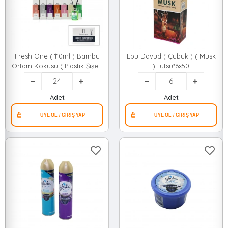
Fresh One ( 110ml ) Bambu
Ebu Davud ( Çubuk ) ( Musk
Ortam Kokusu ( Plastik Şişe )
) Tütsü*6x50
( Garden & Lavander & Baby
Powder & African Mango
)*24=k
Adet
Adet