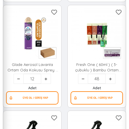
Glade Aerosol Lavanta
Fresh One ( 60ml ) ( 3-
Ortam Oda Kokusu Sprey (
çubuklu ) Bambu Ortam
300ml )*12=k
Kokusu (plastik Şişe) (
Garden & Lavander & Baby
Powder & African
Adet
Adet
Mango)*48=k