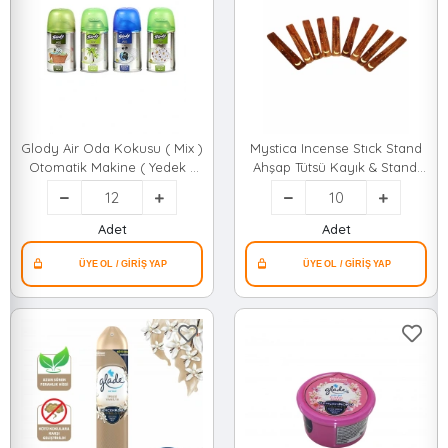
Glody Air Oda Kokusu ( Mix )
Mystica Incense Stıck Stand
Otomatik Makine ( Yedek )
Ahşap Tütsü Kayık & Standı
250ml*12x4
24cm*10x100
Adet
Adet