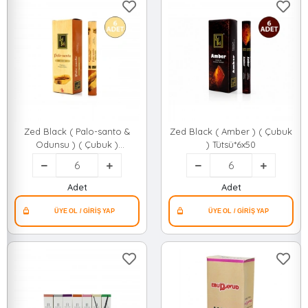
Zed Black ( Palo-santo &
Zed Black ( Amber ) ( Çubuk
Odunsu ) ( Çubuk )
) Tütsü*6x50
Tütsü*6x50
Adet
Adet