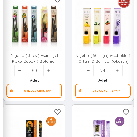
Niyebu ( 3pcs ) Esansiyel
Niyebu ( 50ml ) ( 3-çubuklu )
Koku Çubuk ( Botanic -
Ortam & Bambu Kokusu (
Sandal - Deniz Esinti -
Cam Şişe ) ( Mix Koku)*24x1
Mango - Buble Gum )*60x1
Adet
Adet