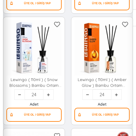
Lewingo ( 110ml ) ( Snow
Lewingo ( 110ml ) ( Amber
Blossoms ) Bambu Ortam
Glow ) Bambu Ortam
Kokusu ( Cam Şişe )*24=k
Kokusu ( Cam Şişe )*24=k
Adet
Adet