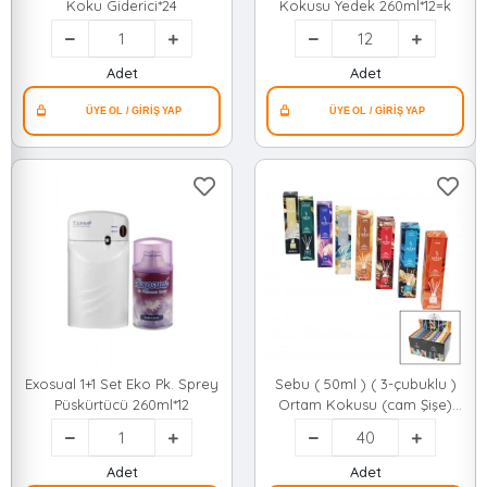
Koku Giderici*24
Kokusu Yedek 260ml*12=k
Adet
Adet
Exosual 1+1 Set Eko Pk. Sprey
Sebu ( 50ml ) ( 3-çubuklu )
Püskürtücü 260ml*12
Ortam Kokusu (cam Şişe)
(lavanta & B.gül & Sandal &
Mango & Okyanus &
Yasemin & Kehribar &
Adet
Adet