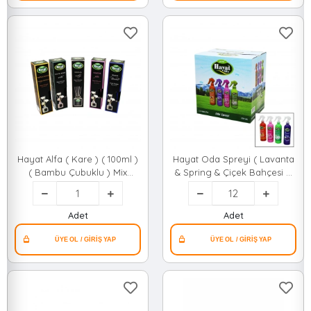
Hayat Alfa ( Kare ) ( 100ml )
Hayat Oda Spreyi ( Lavanta
( Bambu Çubuklu ) Mix
& Spring & Çiçek Bahçesi &
Ortam Oda Kokusu*24
Mango-kavun ) 350ml*12=k
Adet
Adet