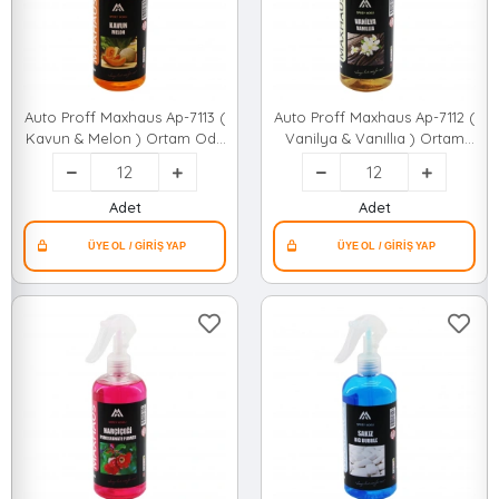
Auto Proff Maxhaus Ap-7113 (
Auto Proff Maxhaus Ap-7112 (
Kavun & Melon ) Ortam Oda
Vanilya & Vanıllıa ) Ortam
Kokusu Sprey 400ml ( Plastik
Oda Kokusu Sprey 400ml (
Şişe )*12=k
Plastik Şişe )*12=k
Adet
Adet