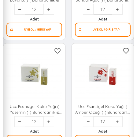
Lavanta ) ( Buhardanlık &
Sandal Ağacı ) ( Buhardanlık
Çamaşır Makine & Ütü Vb.
& Çamaşır Makine & Ütü Vb.
Kullanım ) ( 10ml )*12x42
Kullanım ) ( 10ml )*12x42
Adet
Adet
Ucc Esansiyel Koku Yağı (
Ucc Esansiyel Koku Yağı (
Yasemin ) ( Buhardanlık &
Amber Çiçeği ) ( Buhardanlık
Çamaşır Makine & Ütü Vb.
& Çamaşır Makine & Ütü Vb.
Kullanım ) ( 10ml )*12x42
Kullanım ) ( 10ml )*12x42
Adet
Adet