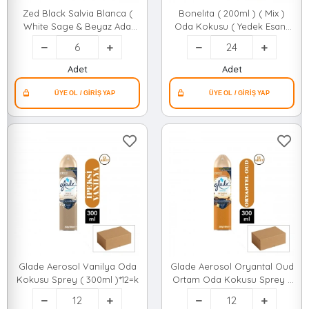
Zed Black Salvia Blanca (
Bonelıta ( 200ml ) ( Mix )
White Sage & Beyaz Ada
Oda Kokusu ( Yedek Esans
Çay ) ( Çubuk ) Tütsü*6x50
)*24x4
Adet
Adet
Glade Aerosol Vanilya Oda
Glade Aerosol Oryantal Oud
Kokusu Sprey ( 300ml )*12=k
Ortam Oda Kokusu Sprey (
300ml )*12=k