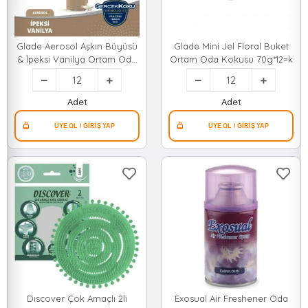
Glade Aerosol Aşkın Büyüsü
Glade Mini Jel Floral Buket
& İpeksi Vanilya Ortam Oda
Ortam Oda Kokusu 70g*12=k
Kokusu Sprey 300ml*12=k
Adet
Adet
Dıscover Çok Amaçlı 2li
Exosual Air Freshener Oda