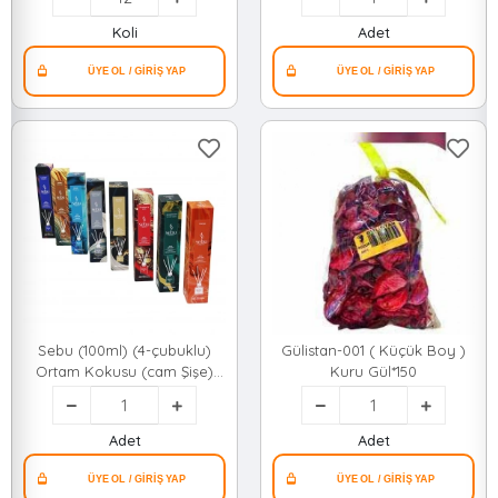
Koli
Adet
Sebu (100ml) (4-çubuklu)
Gülistan-001 ( Küçük Boy )
Ortam Kokusu (cam Şişe)
Kuru Gül*150
(lavanta & B.gül & Sandal &
Mango & Okyanus &
Yasemin & Kehribar &
Adet
Adet
Çilek)*48=k