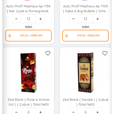
Auto Proff Maxhaus Ap-7154
Auto Proff Maxhaus Ap-7109
( Nar Çiçek & Pomegranate
( Sakız & Bıg Bubble ) Ortam
Flower ) Ortam Oda Kokusu
Oda Kokusu Sprey 400ml (
Sprey 400ml ( Plastik Şişe
Plastik Şişe )*12=k
)*12=k
Adet
Adet
Zed Black ( Rose & Kırmızı
Zed Black ( Sandal ) ( Çubuk
Gül ) ( Çubuk ) Tütsü*6x50
) Tütsü*6x50