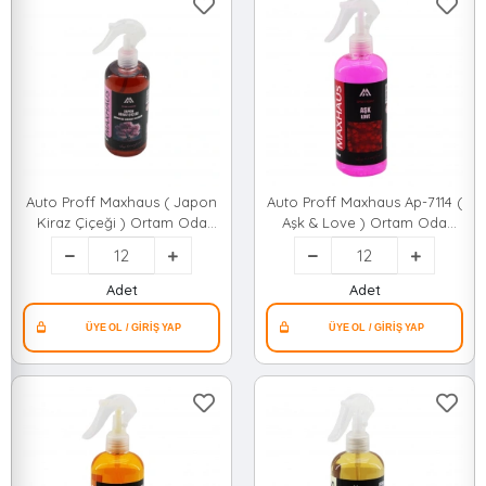
Auto Proff Maxhaus ( Japon
Auto Proff Maxhaus Ap-7114 (
Kiraz Çiçeği ) Ortam Oda
Aşk & Love ) Ortam Oda
Kokusu Sprey 400ml ( Plastik
Kokusu Sprey 400ml ( Plastik
Şişe )*12=k
Şişe )*12=k
Adet
Adet