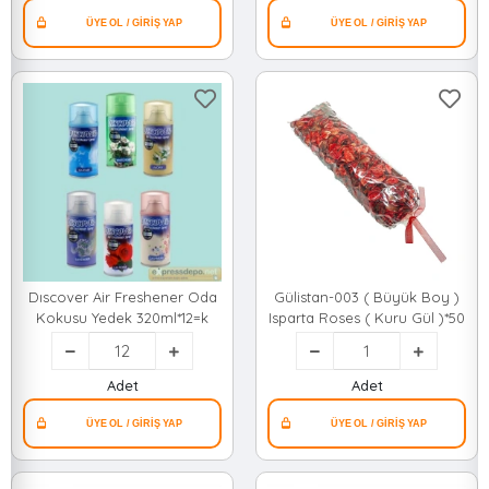
Çilek)*40x1
Dıscover Air Freshener Oda
Gülistan-003 ( Büyük Boy )
Kokusu Yedek 320ml*12=k
Isparta Roses ( Kuru Gül )*50
Adet
Adet