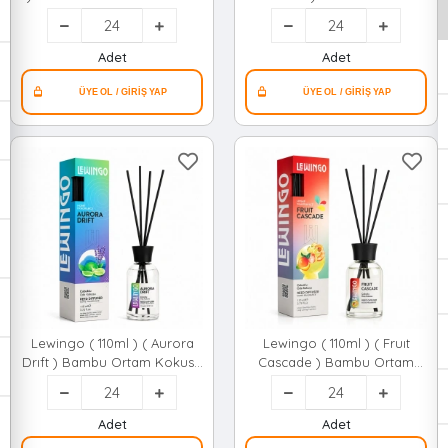
Cam Şişe ) ( Mix Koku)*24x1
Kokusu ( Cam Şişe )*24=k
Adet
Adet
Lewingo ( 110ml ) ( Aurora
Lewingo ( 110ml ) ( Fruıt
Drıft ) Bambu Ortam Kokusu
Cascade ) Bambu Ortam
( Cam Şişe )*24=k
Kokusu ( Cam Şişe )*24=k
Adet
Adet