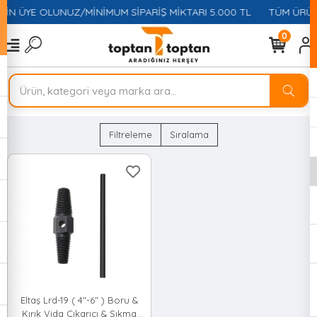
ÇİN ÜYE OLUNUZ/MİNİMUM SİPARİŞ MİKTARI 5.000 TL
TÜM ÜRÜNL
0
Filtreleme
Sıralama
Eltaş Lrd-19 ( 4"-6" ) Boru &
Kırık Vida Çıkarıcı & Sıkma