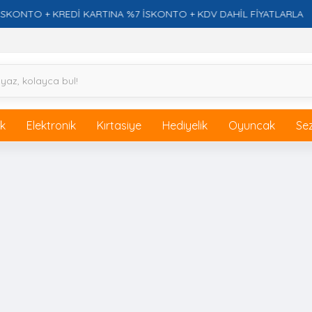
TO + KREDİ KARTINA %7 İSKONTO + KDV DAHİL FİYATLARLA
ik
Elektronik
Kırtasiye
Hediyelik
Oyuncak
Se