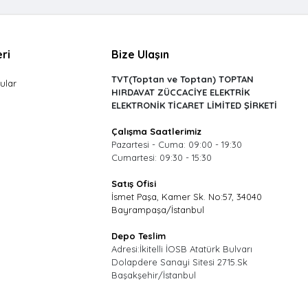
ri
Bize Ulaşın
TVT(Toptan ve Toptan) TOPTAN
ular
HIRDAVAT ZÜCCACİYE ELEKTRİK
ELEKTRONİK TİCARET LİMİTED ŞİRKETİ
Çalışma Saatlerimiz
Pazartesi - Cuma: 09:00 - 19:30
Cumartesi: 09:30 - 15:30
Satış Ofisi
İsmet Paşa, Kamer Sk. No:57, 34040
Bayrampaşa/İstanbul
Depo Teslim
Adresi:İkitelli İOSB Atatürk Bulvarı
Dolapdere Sanayi Sitesi 2715.Sk
Başakşehir/İstanbul