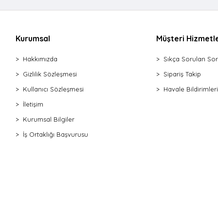
Gönye
Derz Kazıyıcı
Pürmüz
Kurumsal
Müşteri Hizmetle
Pense Mini
Hakkımızda
Sıkça Sorulan Sor
Yan Keski
Karga Burnu
Gizlilik Sözleşmesi
Sipariş Takip
Pense Segman
Kullanıcı Sözleşmesi
Havale Bildirimleri
Silikon Tabancası Soğuk Plastik
İletişim
Silikon Tabancası Soğuk Metal
Kurumsal Bilgiler
Makas Teneke
İş Ortaklığı Başvurusu
Testere Kıl Seti
Testere Ahşap
Testere Pimli
Testere Demir
Testere Kıl Kolu
Tornavida Bits Uç
Tornavida Düz