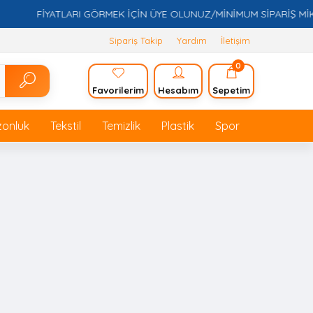
FİYATLARI GÖRMEK İÇİN ÜYE OLUNUZ/MİNİMUM SİPARİŞ MİKTARI
Sipariş Takip
Yardım
İletişim
0
Favorilerim
Hesabım
Sepetim
zonluk
Tekstil
Temizlik
Plastik
Spor