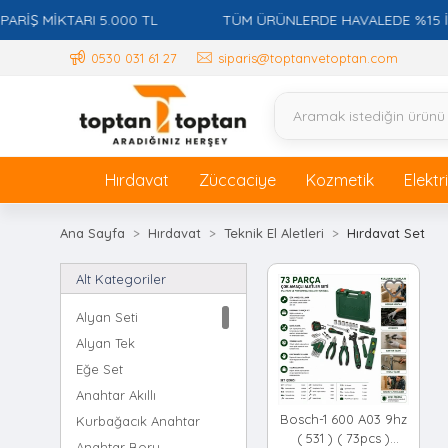
Ş MİKTARI 5.000 TL
TÜM ÜRÜNLERDE HAVALEDE %15 İSKON
0530 031 61 27
siparis@toptanvetoptan.com
Hırdavat
Züccaciye
Kozmetik
Elektr
Ana Sayfa
Hırdavat
Teknik El Aletleri
Hırdavat Set
Alt Kategoriler
Alyan Seti
Alyan Tek
Eğe Set
Anahtar Akıllı
Bosch-1 600 A03 9hz
Kurbağacık Anahtar
( 531 ) ( 73pcs )
Anahtar Boru