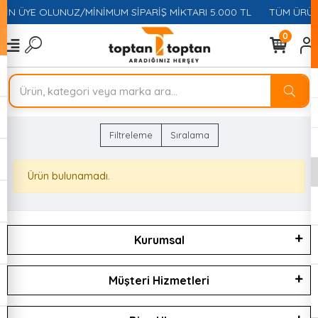
ÇİN ÜYE OLUNUZ/MİNİMUM SİPARİŞ MİKTARI 5.000 TL
TÜM ÜRÜNL
0
Filtreleme
Sıralama
Ürün bulunamadı.
Kurumsal
Müşteri Hizmetleri