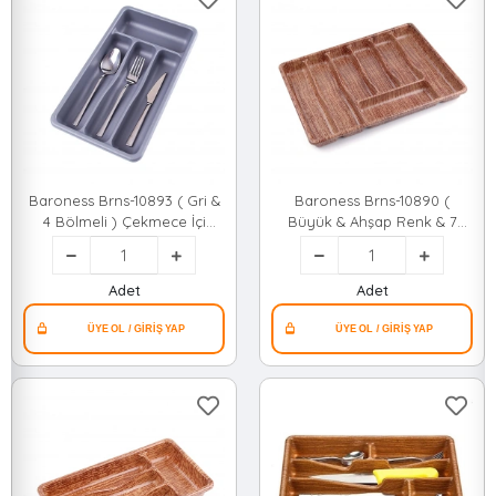
Baroness Brns-10893 ( Gri &
Baroness Brns-10890 (
4 Bölmeli ) Çekmece İçi
Büyük & Ahşap Renk & 7
Kaşıklık*24
Bölmeli ) Çekmece İçi
Kaşıklık 50x37cm*24
Adet
Adet