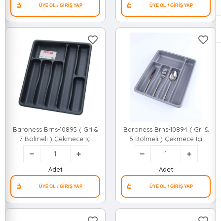
Organizer)*12
Baroness Brns-10895 ( Gri &
Baroness Brns-10894 ( Gri &
7 Bölmeli ) Çekmece İçi
5 Bölmeli ) Çekmece İçi
Kaşıklık*24
Kaşıklık*24
Adet
Adet