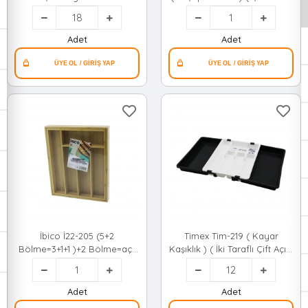
Çekmece İçi ( 29x49x33cm
İçi ) Kaşıklık ( 22.4x33cm ) (
)*18=k
Çok Amaçlı Organizer )*24
Adet
Adet
İbico İ22-205 (5+2
Timex Tim-219 ( Kayar
Bölme=3+1+1 )+2 Bölme=aç-
Kaşıklık ) ( İki Taraflı Çift Açılır
kapa) (ahşap Bambu)
) Ayarlanabilir Çekmece İçi (
(çekmece İçi) Kaşıklık
36x69cm)*12=k
(kapalı=29x35cm &
Adet
Adet
Açık=43.2x35cm) (çok Amaçlı