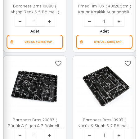
Baroness Brns-10888 (
Timex Tim-189 ( 48x28,5cm )
Ahşap Renk & 5 Bölmeli )
Kayar Kaşıklık Ayarlanabilir
Çekmece İçi Kaşıklık
Çekmece İçi*24
36x29cm*24
Adet
Adet
Baroness Brns-20887 (
Baroness Brns-10903 (
Büyük & Siyah & 7 Bölmeli )
Küçük & Siyah & 7 Bölmeli )
Çekmece İçi Kaşıklık
Çekmece İçi Kaşıklık
50x37cm*24
36x32cm*24