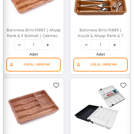
Baroness Brns-10887 ( Ahşap
Baroness Brns-10889 (
Renk & 4 Bölmeli ) Çekmece
Küçük & Ahşap Renk & 7
İçi Kaşıklık 36x20cm*24
Bölmeli ) Çekmece İçi
Kaşıklık 36x32cm*24
Adet
Adet