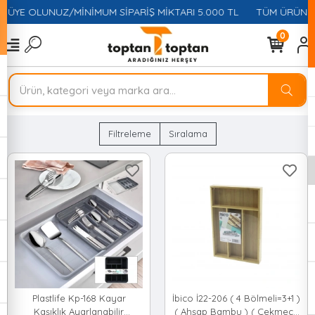
 ÜYE OLUNUZ/MİNİMUM SİPARİŞ MİKTARI 5.000 TL
TÜM ÜRÜNLERD
0
Filtreleme
Sıralama
Plastlife Kp-168 Kayar
İbico İ22-206 ( 4 Bölmeli=3+1 )
Kaşıklık Ayarlanabilir
( Ahşap Bambu ) ( Çekmece