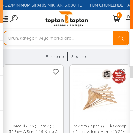
MİNİMUM SİPARİŞ MİKTARI 5.000 TL
TÜM ÜRÜNLERDE HAVALEDE 
0
Filtreleme
Sıralama
İbico İ13-146 ( Plastik ) (
Askıcım ( 6pcs ) ( Lüks Ahşap
38.5cm & 5cm ) ( 5 Kollu &
) Elbise Askısı ( Vernikli )*20=k