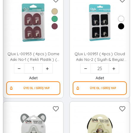
Qlux L-00953 ( 4pcs ) Dome
Qlux L-00951 ( 4pcs ) Cloud
Askı No-1 ( Rekli Plastik ) (
Askı No-2 ( Siyah & Beyaz
Yapışkanlı Montaj )*80
Plastik ) ( Yapışkanlı Montaj
)*25x2
Adet
Adet