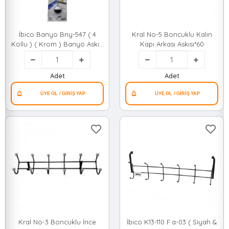
İbico Banyo Bny-547 ( 4
Kral No-5 Boncuklu Kalın
Kollu ) ( Krom ) Banyo Askısı
Kapı Arkası Askısı*60
( Vidalı Montaj )*50
Adet
Adet
Kral No-3 Boncuklu İnce
İbico K13-110 F.a-03 ( Siyah &