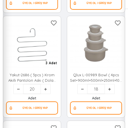
Yakut-2686 ( 3pcs ) Krom
Qlux L-00989 Bowl ( 4pcs
Akıllı Pantolon Askı ( Dolap
Set=900ml+500ml+250ml+100ml
İçi Yer Kazandıran Pantolon
) Kapaklı Kase & Saklama
& Giysi Askısı )*20=k
Kabı Set ( Pencereli Şeffaf
Kapak )*18=k
Adet
Adet