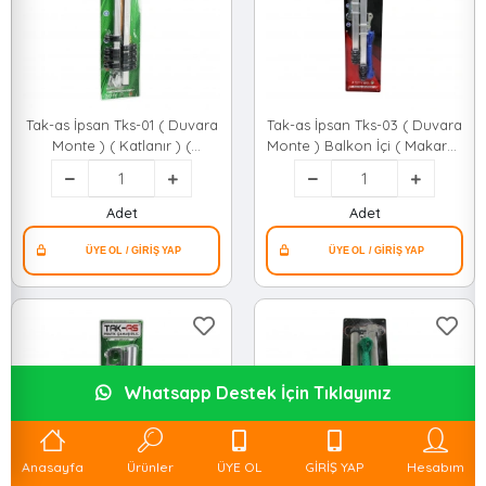
Tak-as İpsan Tks-01 ( Duvara
Tak-as İpsan Tks-03 ( Duvara
Monte ) ( Katlanır ) (
Monte ) Balkon İçi ( Makaralı
Makaralı ) Pratik Çamaşır
) Pratik Çamaşır Askısı*20
Askısı*20
Adet
Adet
Whatsapp Destek İçin Tıklayınız
Anasayfa
Ürünler
ÜYE OL
GİRİŞ YAP
Hesabım