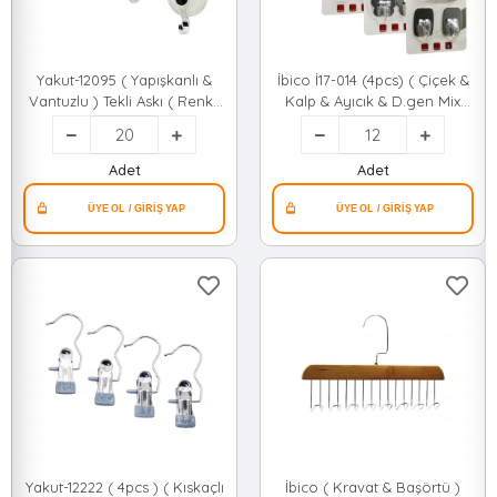
Yakut-12095 ( Yapışkanlı &
İbico İ17-014 (4pcs) ( Çiçek &
Vantuzlu ) Tekli Askı ( Renkli
Kalp & Ayıcık & D.gen Mix
Mika Kristal Taban ) ( Krom
Model ) (komple Metal) Askı
Görünüm Plastik Mandal Kol
(yapışkanlı Montaj) (3kg
)*20x10
Taşıma)*12x20
Adet
Adet
Yakut-12222 ( 4pcs ) ( Kıskaçlı
İbico ( Kravat & Başörtü )