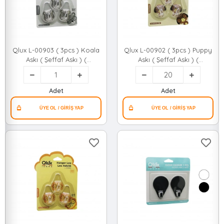
Qlux L-00903 ( 3pcs ) Koala
Qlux L-00902 ( 3pcs ) Puppy
Askı ( Şeffaf Askı ) (
Askı ( Şeffaf Askı ) (
Yapışkanlı Montaj )*60
Yapışkanlı Montaj )*20x2
Adet
Adet