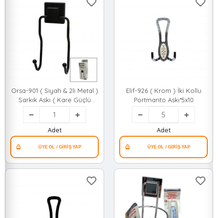
Orsa-901 ( Siyah & 2li Metal )
Elif-926 ( Krom ) İki Kollu
Sarkık Askı ( Kare Güçlü
Portmanto Askı*5x10
Yapışkanlı ) ( 8x9x19cm)*12
Adet
Adet