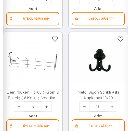
Adet
Adet
Demirbüken F.a-05 ( Krom &
Metal Siyah Sarıklı Askı
Bilyeli) ( 6 Kollu ) Amerikan
Kaplamalı*10x20
Kapı Arkası Askı*5x14
Adet
Adet