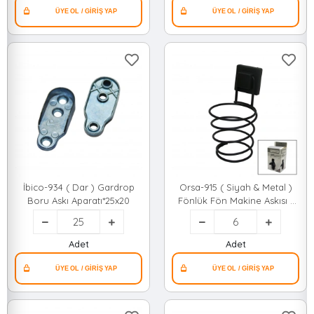
İbico-934 ( Dar ) Gardrop
Orsa-915 ( Siyah & Metal )
Boru Askı Aparatı*25x20
Fönlük Fön Makine Askısı (
Kare Macun Yapışkanlı )
(10x11x15cm)*6=k
Adet
Adet