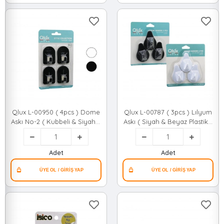
Qlux L-00950 ( 4pcs ) Dome
Qlux L-00787 ( 3pcs ) Lılyum
Askı No-2 ( Kubbeli & Siyah &
Askı ( Siyah & Beyaz Plastik )
Beyaz & Plastik Askı ) (
( Yapışkanlı Montaj )*60
Yapışkanlı Montaj )*50
Adet
Adet