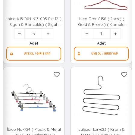
İbico K13-004 K13-005 F.a-12 (
İbico Dmr-8158 ( 2pcs ) (
Siyah & Boncuklu) ( Siyah
Gold & Bronz ) ( Komple
Plastik Boncuklu ) ( Metal )
Metal ) Elbise Askı*130
Amerikan Kapı Arkası
Askı*5x12
Adet
Adet
İbico No-724 ( Plastik & Metal
Lalezar Lzr-623 ( Krom &