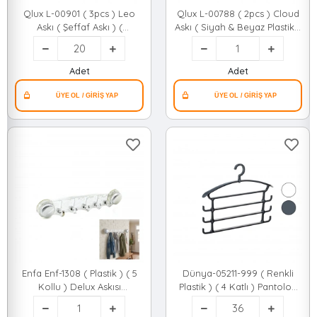
Qlux L-00901 ( 3pcs ) Leo
Qlux L-00788 ( 2pcs ) Cloud
Askı ( Şeffaf Askı ) (
Askı ( Siyah & Beyaz Plastik )
Yapışkanlı Montaj )*20x2
( Yapışkanlı Montaj )*60
Adet
Adet
Enfa Enf-1308 ( Plastik ) ( 5
Dünya-05211-999 ( Renkli
Kollu ) Delux Askısı
Plastik ) ( 4 Katlı ) Pantolon
Yapışkanlı*120
Askısı ( 360° Döner Başlıklı ) (
3+3-kol Yandan Askılıklı)*36=k