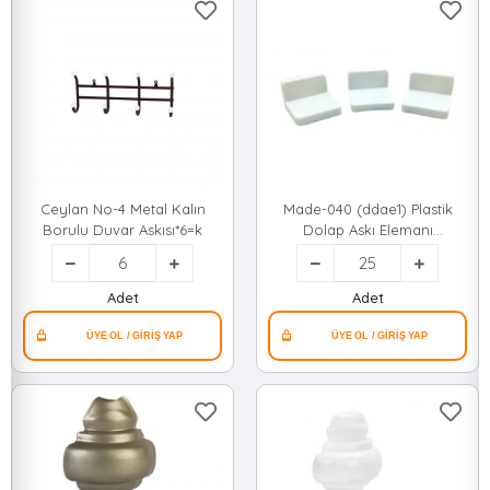
Ceylan No-4 Metal Kalın
Made-040 (ddae1) Plastik
Borulu Duvar Askısı*6=k
Dolap Askı Elemanı
Beyaz*25x10
Adet
Adet