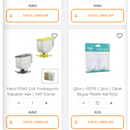
Adet
Adet
Yakut-12082 Çok Fonksiyonlu
Qlux L-00735 ( 2pcs ) Opak
Yapışkan Askı ( 360° Döner )
Beyaz Plastik Askı*32x2
( 2.5 & 7.5cm )*150
Adet
Koli