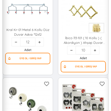
Kral Kr-01 Metal 6 Kollu Düz
Duvar Askısı *12x12
İbico İ13-101 ( 10 Kollu ) (
Akordiyon ) Ahşap Duvar
Askısı*10x10
Adet
Adet