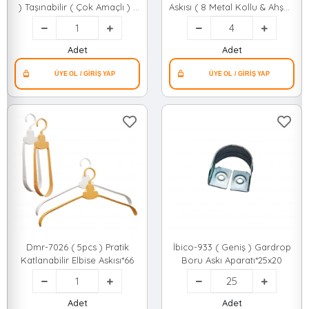
) Taşınabilir ( Çok Amaçlı ) (
Askısı ( 8 Metal Kollu & Ahşap
Tekli & Metal ) Askı ( Silikon
Saplı & Dönebilen Metal Askı
Kılıf Uçlu )*250
Uçlu )*4x40
Adet
Adet
Dmr-7026 ( 5pcs ) Pratik
İbico-933 ( Geniş ) Gardrop
Katlanabilir Elbise Askısı*66
Boru Askı Aparatı*25x20
Adet
Adet