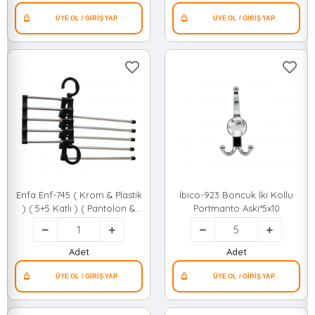
Enfa Enf-745 ( Krom & Plastik
İbico-923 Boncuk İki Kollu
) ( 5+5 Katlı ) ( Pantolon &
Portmanto Askı*5x10
Kravat & Giysi ) Askısı ( Yer
Kazandırır )*120
Adet
Adet