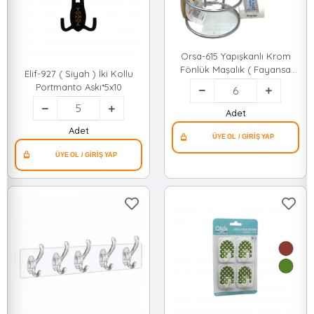
Orsa-615 Yapışkanlı Krom
Fönlük Maşalık ( Fayansa
Elif-927 ( Siyah ) İki Kollu
Yapıştırma Macunlu )*6x5
Portmanto Askı*5x10
Adet
Adet