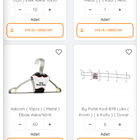
Uçlu ) Etek Askısı*10x50
Metal ) ( 5 Katlı ) Akıllı
Pantolon Askı ( Yer
Kazandırır )*25
Adet
Adet
Askıcım ( 10pcs ) ( Metal )
By Polat Kod-878 Lüks (
Elbise Askısı*60=k
Krom ) ( 6 Kollu ) ( Duvar )
Askısı ( Mini Krom Misketli
)*6x12
Adet
Adet