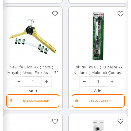
Newlife Clkn-142 ( 3pcs ) (
Tak-as Tks-05 ( Küpeşte ) (
Maşalı ) Ahşap Etek Askısı*32
Katlanır ) Makaralı Çamaşır
Askısı ( Plastik Kulplu )*20
Adet
Adet