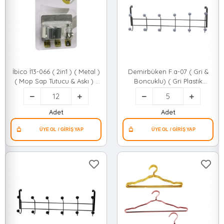
İbico İ13-066 ( 2in1 ) ( Metal )
Demirbüken F.a-07 ( Gri &
( Mop Sap Tutucu & Askı ) (
Boncuklu) ( Gri Plastik
Yapışkanlı Montaj=metal
Boncuklu ) ( Metal )
Plaka ) ( 10kg. Taşıma )*12x20
Amerikan Kapı Arkası
Askı*5x12
Adet
Adet