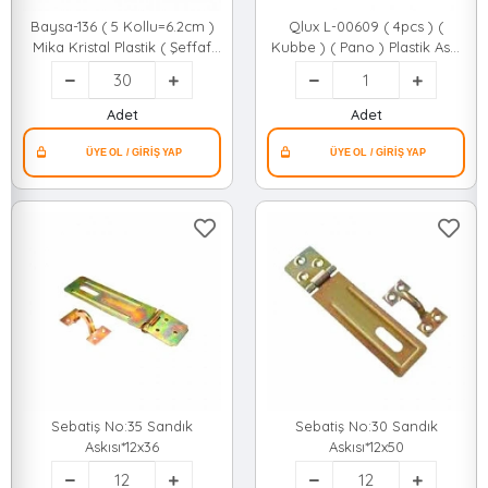
Baysa-136 ( 5 Kollu=6.2cm )
Qlux L-00609 ( 4pcs ) (
Mika Kristal Plastik ( Şeffaf
Kubbe ) ( Pano ) Plastik Askı
Askı ) ( Şeffaf Pvc Yapışkanlı
( Yapışkanlı Montaj )*50
Montaj ) ( 6.4x29.3cm )*30x10
Adet
Adet
Sebatiş No:35 Sandık
Sebatiş No:30 Sandık
Askısı*12x36
Askısı*12x50