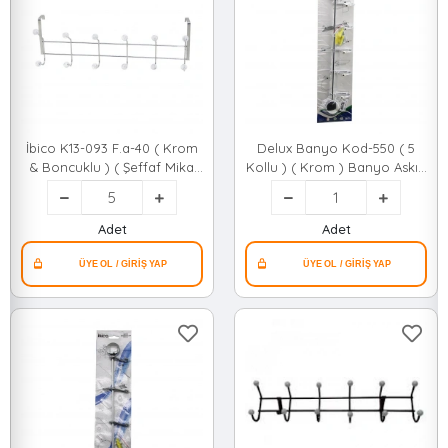
İbico K13-093 F.a-40 ( Krom
Delux Banyo Kod-550 ( 5
& Boncuklu ) ( Şeffaf Mika
Kollu ) ( Krom ) Banyo Askısı
Kristal Boncuklu ) ( Metal )
( Vidalı Montaj )*50
Amerikan Kapı Arkası
Askı*5x12
Adet
Adet