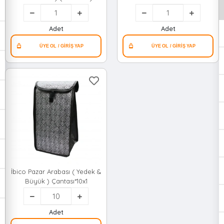
Pazar Arabası (market
Örtü ) 42x106x150xcm*1
Çantası & Alışveriş Bez Torba)
(75x35cm)*50
Adet
Adet
İbico Pazar Arabası ( Yedek &
Büyük ) Çantası*10x1
Adet