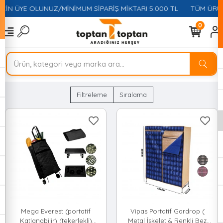
ÇİN ÜYE OLUNUZ/MİNİMUM SİPARİŞ MİKTARI 5.000 TL
TÜM ÜRÜN
0
Filtreleme
Sıralama
Mega Everest (portatif
Vipas Portatif Gardrop (
Katlanabilir) (tekerlekli)
Metal İskelet & Renkli Bez