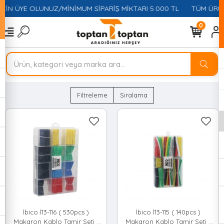
ÇİN ÜYE OLUNUZ/MİNİMUM SİPARİŞ MİKTARI 5.000 TL
TÜM ÜRÜN
0
Filtreleme
Sıralama
İbico İ13-116 ( 530pcs )
İbico İ13-115 ( 140pcs )
Makaron Kablo Tamir Seti (
Makaron Kablo Tamir Seti (