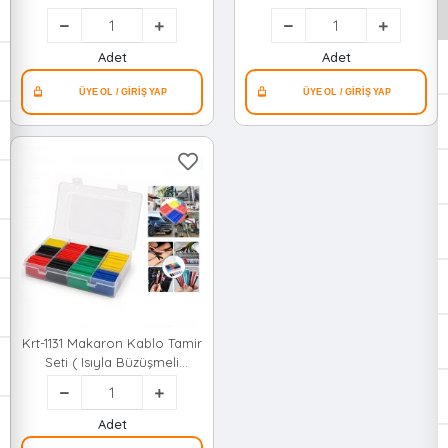
Isıyla Büzüşmeli Daralan
Isıyla Büzüşmeli Daralan
Hortum )*96
Hortum )*240
Adet
Adet
Krt-1131 Makaron Kablo Tamir
Seti ( Isıyla Büzüşmeli
Daralan Hortum )*100
Adet