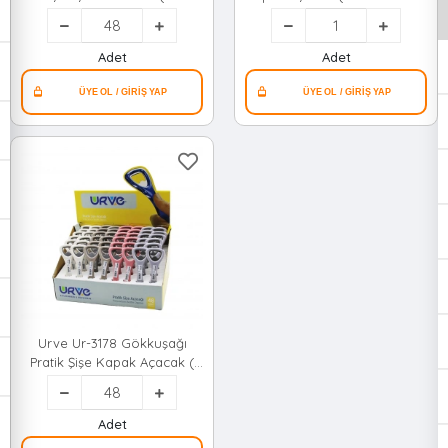
- Plastik - Kavanoz Açacak
Saplı )*50
)*48=k
Adet
Adet
Urve Ur-3178 Gökkuşağı
Pratik Şişe Kapak Açacak (
Renkli Plastik Saplı & Metal
)*48x1
Adet