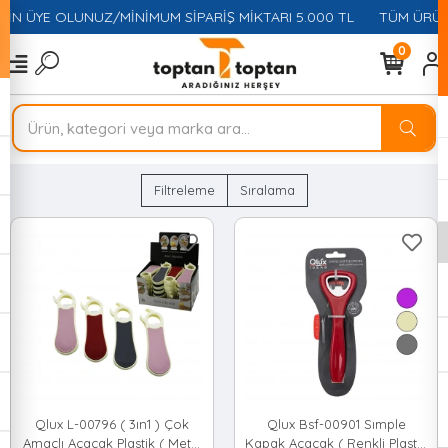
ÇİN ÜYE OLUNUZ/MİNİMUM SİPARİŞ MİKTARI 5.000 TL
TÜM ÜRÜNL
0
Filtreleme
Sıralama
Qlux L-00796 ( 3ın1 ) Çok
Qlux Bsf-00901 Sımple
Amaçlı Açacak Plastik ( Metal
Kapak Açacak ( Renkli Plastik