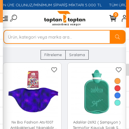
ÇİN ÜYE OLUNUZ/MİNİMUM SİPARİŞ MİKTARI 5.000 TL
TÜM ÜRÜNL
0
Filtreleme
Sıralama
Nx Bio Fashion Ats-1007
Adalılar-2692 ( Şampiyon )
Antibakteriyel Yıkanabilir
Termofor Kauçuk Sıcak Su