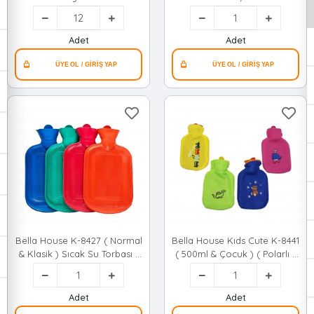
Kışlık Maske Renkli Desenli
Torbası*25
Kumaş*12x22
Adet
Adet
Bella House K-8427 ( Normal
Bella House Kıds Cute K-8441
& Klasik ) Sıcak Su Torbası (
( 500ml & Çocuk ) ( Polarlı )
2lt ) ( Max=50℃)*60
Sıcak Su Torbası*100
Adet
Adet