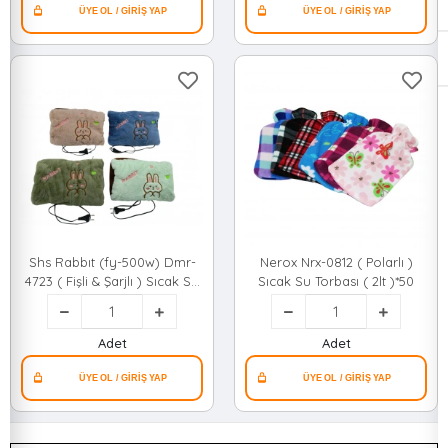
Shs Rabbıt (fy-500w) Dmr-
Nerox Nrx-0812 ( Polarlı )
4723 ( Fişli & Şarjlı ) Sıcak Su
Sıcak Su Torbası ( 2lt )*50
Torbası (polar & Kadife
Kumaş &hayvan Nakışlı )*100
Adet
Adet