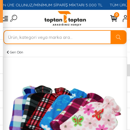
ÇİN ÜYE OLUNUZ/MİNİMUM SİPARİŞ MİKTARI 5.000 TL
TÜM ÜRÜNL
0
Geri Dön