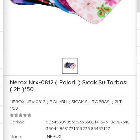
Nerox Nrx-0812 ( Polarlı ) Sıcak Su Torbası
( 2lt )*50
NEROX NRX-0812 ( POLARLI ) SICAK SU TORBASI ( 2LT
)*50
Barkod
:1234590985655,6963021413461,86987648
33044,8681771019235,85432127
Marka
:NEROX