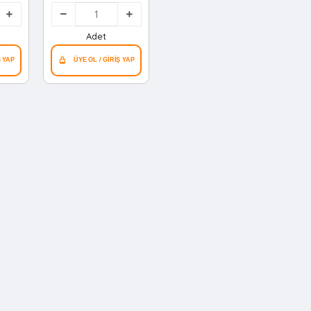
0
Dövecek*50
Adet