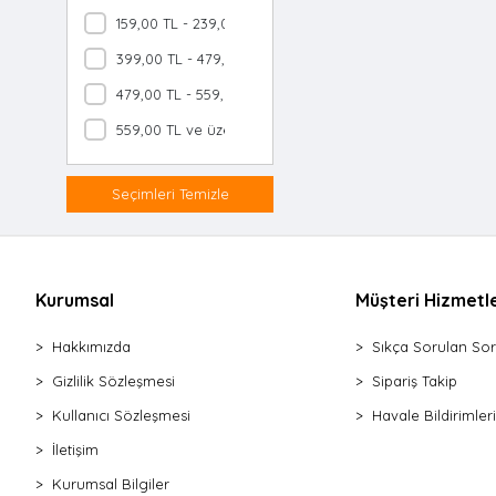
Makas Mutfak
159,00 TL - 239,00 TL
Çırpıcı Metal
399,00 TL - 479,00 TL
Çırpıcı Silikon
479,00 TL - 559,00 TL
Rende 4 Gen
559,00 TL ve üzeri
Dilimleyici Peynir
Soyacak & Oyacak
Patates Ezici Metal
Seçimleri Temizle
Rende Mini
Rende Piramit
İçli Köfte Aparatı
Kurumsal
Müşteri Hizmetle
Çekirdek Çıkarıcı
Rende Plastik Saplı
Hakkımızda
Sıkça Sorulan Sor
Hamur Porsiyonlayıcı
Gizlilik Sözleşmesi
Sipariş Takip
Salata Kurutucu
Kullanıcı Sözleşmesi
Havale Bildirimleri
Dilimleyici Patates
İletişim
Soyacak Tek Başlı
Rende & Soyacak Seti
Kurumsal Bilgiler