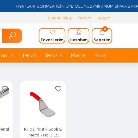
FİYATLARI GÖRMEK İÇİN ÜYE OLUNUZ/MİNİMUM SİPARİŞ MİKTARI
Sipariş Takip
Yardım
İletişim
0
Favorilerim
Hesabım
Sepetim
zonluk
Tekstil
Temizlik
Plastik
Spor
Metal
Kılıç ( Plastik Saplı &
Metal ) No-3 Et