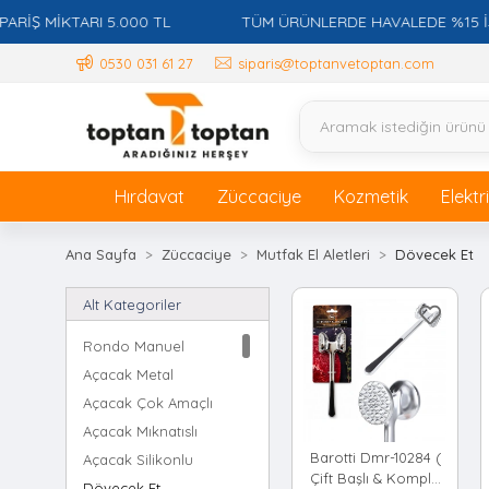
 MİKTARI 5.000 TL
TÜM ÜRÜNLERDE HAVALEDE %15 İSKON
0530 031 61 27
siparis@toptanvetoptan.com
Hırdavat
Züccaciye
Kozmetik
Elektr
Ana Sayfa
Züccaciye
Mutfak El Aletleri
Dövecek Et
Alt Kategoriler
Rondo Manuel
Açacak Metal
Açacak Çok Amaçlı
Açacak Mıknatıslı
Barotti Dmr-10284 (
Açacak Silikonlu
Çift Başlı & Komple
Dövecek Et