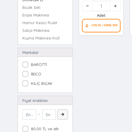
Metal ) ( Paslanmaz
Bıçak Seti
Çelik ) Et
Dövecek*72
Erişte Makinesi
Adet
Hamur Kesici Rulet
Salça Makinesi
Kıyma Makinesi Kollu
Domates Çekme Aparatı
Markalar
Açacak Plastik
Merdane Ahşap
BAROTTİ
Oklava Ahşap
İBİCO
Kevgir Metal
KILIÇ BIÇAK
Fındık & Ceviz Kırcak Metal
Sarımsak Ezici Metal
Açacak Tirbuşon
Fiyat Aralıkları
Fındık & Ceviz Değirmeni
-
Fındık & Ceviz Kırcak Metal 2li Set
Fındık & Ceviz Kırcak Metal Pense Tipi
80,00 TL ve altı
Fındık & Ceviz Kırcak Metal Huni Tipi