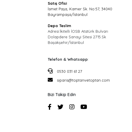
Satış Ofisi
İsmet Paşa, Kamer Sk. No:57, 34040
Bayrampaşa/İstanbul
Depo Teslim
Adresi:İkitelli İOSB Atatürk Bulvarı
Dolapdere Sanayi Sitesi 2715.Sk
Başakşehir/İstanbul
Telefon & Whatsapp
:
0530 031 61 27
siparis@toptanvetoptan.com
Bizi Takip Edin