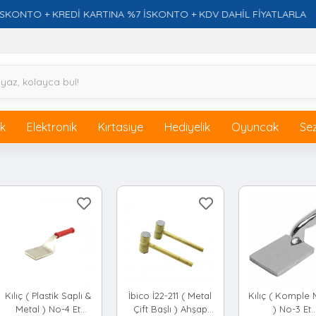
TO + KREDİ KARTINA %7 İSKONTO + KDV DAHİL FİYATLARLA
ik
Elektronik
Kırtasiye
Hediyelik
Oyuncak
Se
Kılıç ( Plastik Saplı &
İbico İ22-211 ( Metal
Kılıç ( Komple 
Metal ) No-4 Et
Çift Başlı ) Ahşap
) No-3 Et