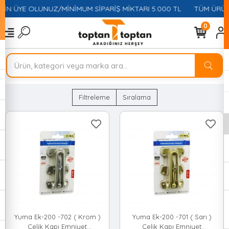
ÇİN ÜYE OLUNUZ/MİNİMUM SİPARİŞ MİKTARI 5.000 TL
TÜM ÜRÜNL
0
Filtreleme
Sıralama
Yuma Ek-200 -702 ( Krom )
Yuma Ek-200 -701 ( Sarı )
Çelik Kapı Emniyet
Çelik Kapı Emniyet