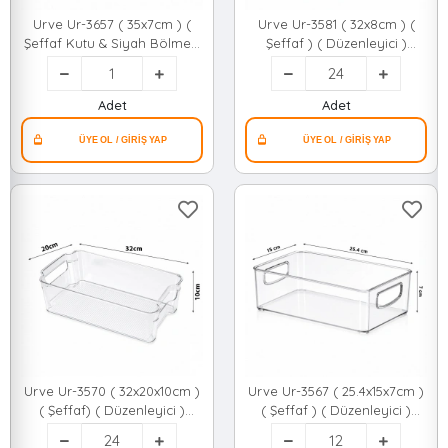
Urve Ur-3657 ( 35x7cm ) (
Urve Ur-3581 ( 32x8cm ) (
Şeffaf Kutu & Siyah Bölme )
Şeffaf ) ( Düzenleyici )
Dikdörtgen Bölmeli Saklama
Plastik Mika Modüler Çok
Kab*36
Amaçlı Organizer*24=k
Adet
Adet
Urve Ur-3570 ( 32x20x10cm )
Urve Ur-3567 ( 25.4x15x7cm )
( Şeffaf) ( Düzenleyici )
( Şeffaf ) ( Düzenleyici )
Plastik Mika Modüler Çok
Plastik Mika Modüler Çok