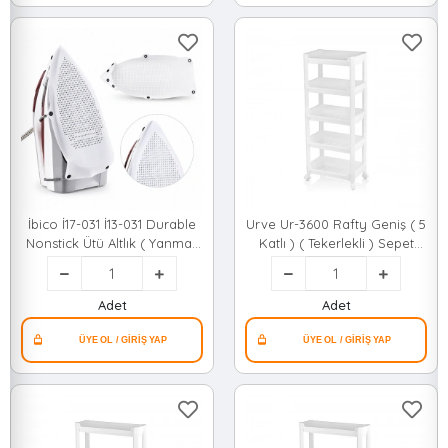
İbico İ17-031 İ13-031 Durable
Urve Ur-3600 Rafty Geniş ( 5
Nonstick Ütü Altlık ( Yanmaz
Katlı ) ( Tekerlekli ) Sepet
& Yapışmaz & Parlatmaz ) Ütü
Organizer Düzenleyici ( Raf
Tabanı*500
Ünitesi ) ( 355x220x850mm
)*8
Adet
Adet