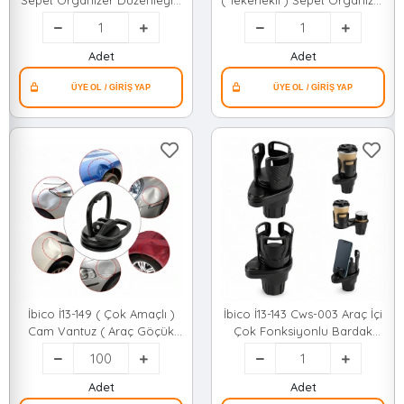
Sepet Organizer Düzenleyici
( Tekerlekli ) Sepet Organizer
( Raf Ünitesi ) (
Düzenleyici ( Raf Ünitesi ) (
465x145x500mm )*12
465x145x480mm )*12
Adet
Adet
İbico İ13-149 ( Çok Amaçlı )
İbico İ13-143 Cws-003 Araç İçi
Cam Vantuz ( Araç Göçük
Çok Fonksiyonlu Bardak
Düzeltici Vb.)*100x5
Tutucu & 2 Bölmeli ( 360°
Dönebilen & Genişleyebilir
Üst Hazne & Stand ) *60
Adet
Adet