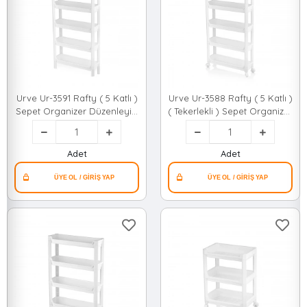
Urve Ur-3591 Rafty ( 5 Katlı )
Urve Ur-3588 Rafty ( 5 Katlı )
Sepet Organizer Düzenleyici
( Tekerlekli ) Sepet Organizer
( Raf Ünitesi ) (
Düzenleyici ( Raf Ünitesi ) (
465x145x870mm )*8
465x145x850mm )*8
Adet
Adet