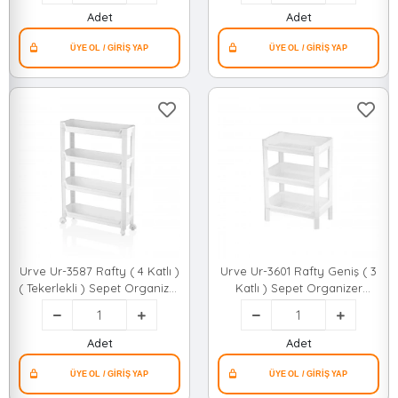
)*10
Adet
Adet
Urve Ur-3587 Rafty ( 4 Katlı )
Urve Ur-3601 Rafty Geniş ( 3
( Tekerlekli ) Sepet Organizer
Katlı ) Sepet Organizer
Düzenleyici ( Raf Ünitesi ) (
Düzenleyici ( Raf Ünitesi ) (
465x145x670mm )*10
510x205x685mm )*12
Adet
Adet