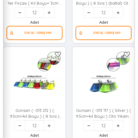
Yer Fırçası ( Kıl Boyu= 3cm )
Boyu ) ( 8 Sıra ) (battal) Oto
( Kazıma Kenarlı )*12=k
Yıkama Fırçası (yumuşak
Doku) (oto & Cam & Islak
Zemin)*12=k
Adet
Adet
Günsan ( -013 212 ) (
Günsan ( -013 117 ) ( Silver ) (
9.5cm=kıl Boyu ) ( 8 Sıra )
9.5cm=kıl Boyu ) Oto Yıkama
(battal) Oto Yıkama Fırçası
Fırçası (yumuşak Doku) (oto
(yumuşak Doku) (oto & Cam
& Cam & Islak Zemin) (karton
& Islak Zemin)*12=k
Sargı Kutulu)*12=k
Adet
Adet