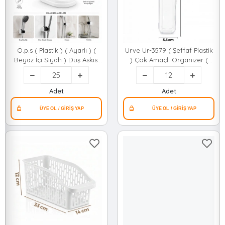
Ö.p.s ( Plastik ) ( Ayarlı ) (
Urve Ur-3579 ( Şeffaf Plastik
Beyaz İçi Siyah ) Duş Askısı
) Çok Amaçlı Organizer (
Mafsal*25x20
Kapaklı Kutu ) (23x5.5cm)
Çatal Bıçak Kutusu*12=k
Adet
Adet