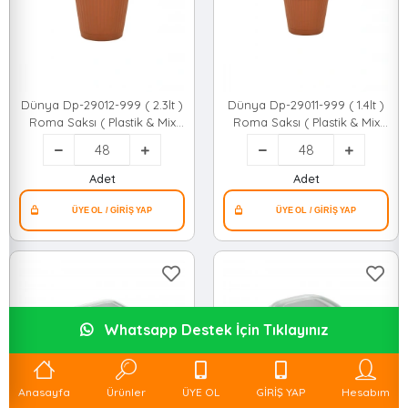
Dünya Dp-29012-999 ( 2.3lt )
Dünya Dp-29011-999 ( 1.4lt )
Roma Saksı ( Plastik & Mix
Roma Saksı ( Plastik & Mix
Renk ) ( 170x155mm )*48=k
Renk ) ( 145x135mm )*48=k
Adet
Adet
Whatsapp Destek İçin Tıklayınız
Anasayfa
Ürünler
ÜYE OL
GİRİŞ YAP
Hesabım