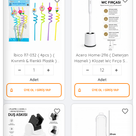
İbico İ17-032 ( 4pcs ) (
Acero Home-2116 ( Deterjan
Kıvrımlı & Renkli Plastik )
Hazneli ) Klozet Wc Fırça Seti
Pipet ( Figürlü=mix )*240
( Silikon )*12=k
Adet
Adet