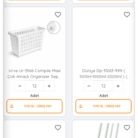
Urve Ur-3566 Compıle Maxi
Dünya Dp-31263-999 (
Çok Amaçlı Organizer Sepet
500ml-1000ml-2000ml ) (
( 13lt )*12=k
Karışık Renk ) ( 3pcs )
Dikdörtgen Easy Keep
Saklama Kab*12=k
Adet
Adet