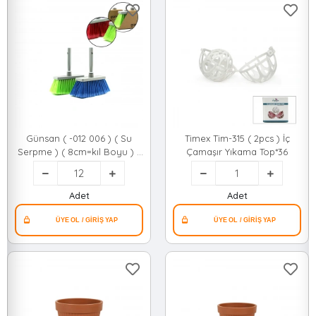
Günsan ( -012 006 ) ( Su
Timex Tim-315 ( 2pcs ) İç
Serpme ) ( 8cm=kıl Boyu ) (
Çamaşır Yıkama Top*36
8 Sıra ) Plastik Su Serpme
Fırçası ( Saplı=15.5cm)
(karton Sargı Kutulu)*12=k
Adet
Adet