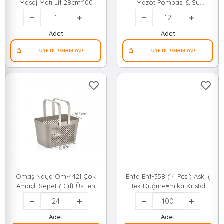
Masaj Matı Lif 28cm*100
Mazot Pompası & Su
Pompası*12=k
Adet
Adet
Omaş Naya Om-4421 Çok
Enfa Enf-358 ( 4 Pcs ) Askı (
Amaçlı Sepet ( Çift Üstten
Tek Düğme=mika Kristal
Kulplu ) ( 16.5x26.5cm )*24=k
Plastik ) Askı ( Şeffaf Pvc
Yapışkanlı Montaj )*100x10
Adet
Adet