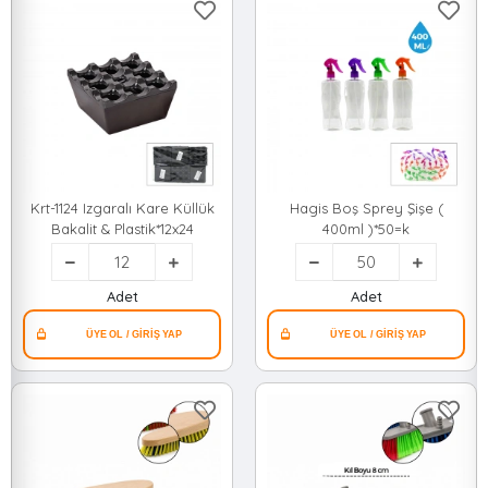
Krt-1124 Izgaralı Kare Küllük
Hagis Boş Sprey Şişe (
Bakalit & Plastik*12x24
400ml )*50=k
Adet
Adet