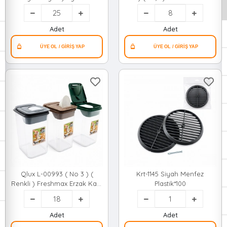
Kutusu ( Şeffaf Plastik ) (
Sepet*8=k
17.5x31.5x12.5cm )*36=k
Adet
Adet
Qlux L-00993 ( No 3 ) (
Krt-1145 Siyah Menfez
Renkli ) Freshmax Erzak Kabı
Plastik*100
( Şeffaf Pls.kap ) ( 2800ml
)*18=k
Adet
Adet