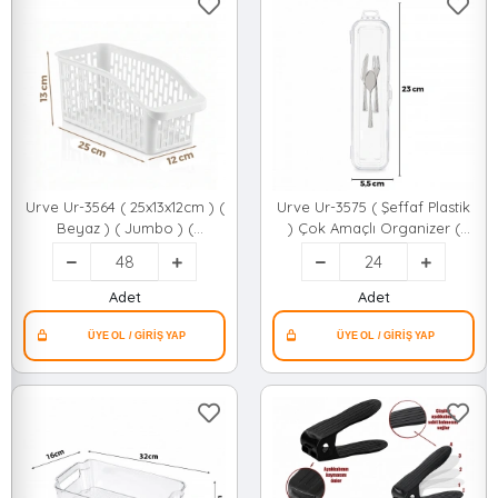
Urve Ur-3564 ( 25x13x12cm ) (
Urve Ur-3575 ( Şeffaf Plastik
Beyaz ) ( Jumbo ) (
) Çok Amaçlı Organizer (
Düzenleyici ) Plastik Çok
Kapaklı Kutu ) (23x5.5cm)
Amaçlı Organizer*48=k
Çatal Bıçak Kutusu*24=k
Adet
Adet