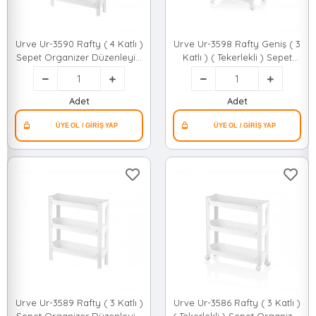
Urve Ur-3590 Rafty ( 4 Katlı )
Urve Ur-3598 Rafty Geniş ( 3
Sepet Organizer Düzenleyici
Katlı ) ( Tekerlekli ) Sepet
( Raf Ünitesi ) (
Organizer Düzenleyici ( Raf
465x145x690mm )*10
Ünitesi ) ( 352x220x480mm
)*12
Adet
Adet
Urve Ur-3589 Rafty ( 3 Katlı )
Urve Ur-3586 Rafty ( 3 Katlı )