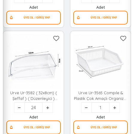
Amaçlı Organizer*24
Amaçlı Organizer*12=k
Adet
Adet
Urve Ur-3582 ( 32x8cm) (
Urve Ur-3565 Compıle &
Şeffaf ) ( Düzenleyici )
Plastik Çok Amaçlı Organizer
Plastik Mika Modüler Çok
( 26x26cm )*36
Amaçlı Organizer*24=k
Adet
Adet