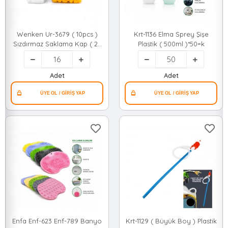
Wenken Ur-3679 ( 10pcs )
Krt-1136 Elma Sprey Şişe
Sızdırmaz Saklama Kap ( 2lt
Plastik ( 500ml )*50=k
)*16=k
Adet
Adet
Enfa Enf-623 Enf-789 Banyo
Krt-1129 ( Büyük Boy ) Plastik