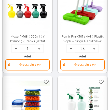
Maxel Y-168 ( 350ml ) (
Pamir Pmr-301 ( 4x4 ) Plastik
Prizma ) ( Renkli Şeffaf
Saplı & Gırgır Renkli*28=k
Tombul & Plastik ) Boş Sprey
Püskürtücü Şişe *100
Adet
Adet