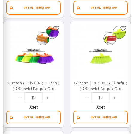
Günsan ( -013 007 ) ( Flash )
Günsan ( -013 006 ) ( Carfır )
( 9.5cm=kıl Boyu ) Oto
( 9.5cm=kıl Boyu ) Oto
Yıkama Fırçası (yumuşak
Yıkama Fırçası (yumuşak
Doku) (oto & Cam & Islak
Doku) (oto & Cam & Islak
Zemin) (karton Sargı
Zemin) (karton Sargı
Adet
Adet
Kutulu)*12=k
Kutulu)*12=k