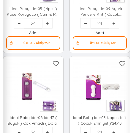
İdeal Baby Ide-05 ( 4pcs )
İdeal Baby Ide-09 Ayarlı
Köşe Koruyucu ( Cam & Raf
Pencere Kilit ( Çocuk
) ( Çocuk Emniyet )*24x10
Emniyet )*24x10
Adet
Adet
İdeal Baby Ide-08 Ide-17 (
İdeal Baby Ide-03 Kapak Kilit
Büyük ) Çok Amaçlı ( Dolap
( Çocuk Emniyet )*24x10
& Çekmece ) Kilit ( Çoçuk