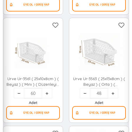
Urve Ur-3561 ( 25x10x8cm ) (
Urve Ur-3563 ( 25x13x8cm ) (
Beyaz ) ( Mını ) ( Düzenleyici
Beyaz ) ( Orta ) (
) Plastik Çok Amaçlı
Düzenleyici ) Plastik Çok
Organizer*60=k
Amaçlı Organizer*48=k
Adet
Adet