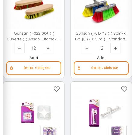
Günsan ( -022 004 ) (
Günsan ( -013 112 ) ( 8cm=kıl
Güverte ) ( Ahşap Tutamaklı )
Boyu ) ( 6 Sıra ) ( Standart )
( Sert ) Temizlik ( Halı ) Fırçası
Oto Yıkama Fırçası (yumuşak
( Kıl Boyu=2.7cm &
Doku) (oto & Cam & Islak
Tutamak=26.5cm )*12=k
Zemin)*12=k
Adet
Adet