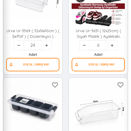
Urve Ur-3569 ( 32x16x10cm ) (
Urve Ur-3631 ( 12x25cm) (
Şeffaf ) ( Düzenleyici )
Siyah Plastik ) Ayakkabı
Plastik Mika Modüler Çok
Rampası*6=k
Amaçlı Organizer*24=k
Adet
Adet