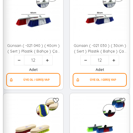
Günsan ( -021 040 ) ( 40cm )
Günsan ( -021 030 ) ( 30cm )
( Sert ) Plastik ( Bahçe ) Çalı
( Sert ) Plastik ( Bahçe ) Çalı
Fırçası ( Kıl Boyu=8.5cm
Fırçası ( Kıl Boyu=8.5cm
)*12=k
)*12=k
Adet
Adet