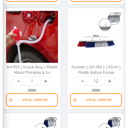
Krt-1123 ( Küçük Boy ) Plastik
Günsan ( 021 050 ) ( 50cm )
Mazot Pompası & Su
Plastik Bahçe Fırçası
Pompası*325
Sert*12=k
Adet
Adet