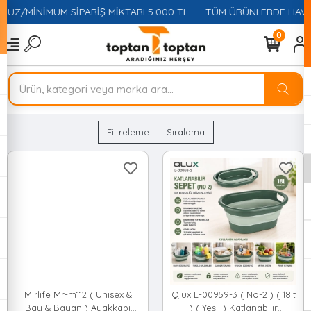
NİMUM SİPARİŞ MİKTARI 5.000 TL
TÜM ÜRÜNLERDE HAVALEDE %1
0
Filtreleme
Sıralama
Mirlife Mr-m112 ( Unisex &
Qlux L-00959-3 ( No-2 ) ( 18lt
Bay & Bayan ) Ayakkabı
) ( Yeşil ) Katlanabilir