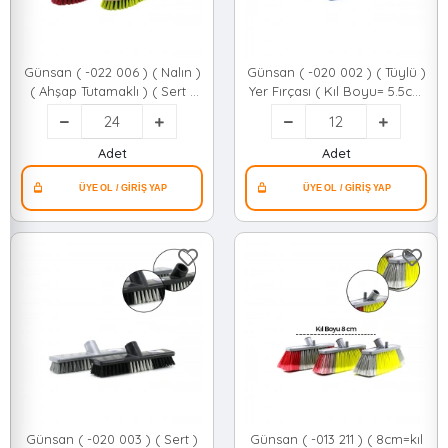
Günsan ( -022 006 ) ( Nalın )
Günsan ( -020 002 ) ( Tüylü )
( Ahşap Tutamaklı ) ( Sert )
Yer Fırçası ( Kıl Boyu= 5.5cm
Temizlik ( Halı ) Fırçası ( Kıl
) ( Kazıma Kenarlı )*12=k
Boyu=2.4cm &
Tutamak=20cm )*24=k
Adet
Adet
Günsan ( -020 003 ) ( Sert )
Günsan ( -013 211 ) ( 8cm=kıl