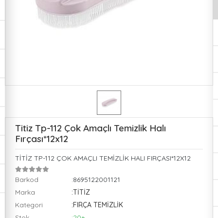
Titiz Tp-112 Çok Amaçlı Temizlik Halı
Fırçası*12x12
TİTİZ TP-112 ÇOK AMAÇLI TEMİZLİK HALI FIRÇASI*12X12
Barkod
:8695122001121
Marka
:TİTİZ
Kategori
:FIRÇA TEMİZLİK
Stok
:20+