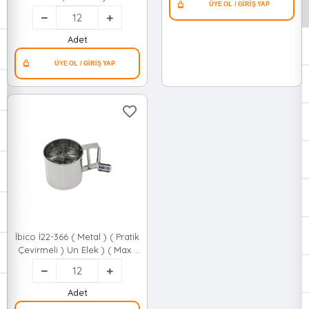
Elek*12x10
Adet
İbico İ22-366 ( Metal ) ( Pratik
Çevirmeli ) Un Elek ) ( Max -
250gr )*12x10
Adet