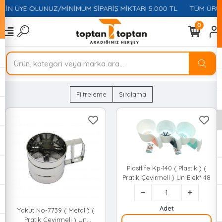
ÇİN ÜYE OLUNUZ/MİNİMUM SİPARİŞ MİKTARI 5.000 TL
TÜM ÜRÜN
0
Filtreleme
Sıralama
Plastlife Kp-140 ( Plastik ) (
Pratik Çevirmeli ) Un Elek* 48
Adet
Yakut No-7739 ( Metal ) (
Pratik Çevirmeli ) Un