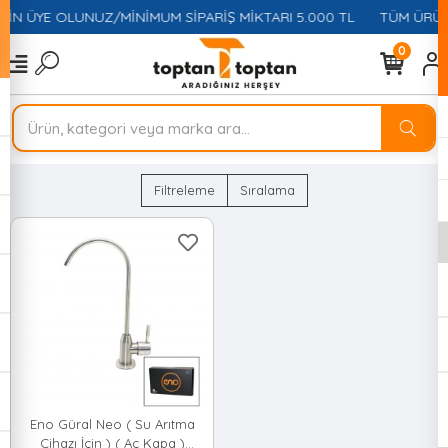
ÇİN ÜYE OLUNUZ/MİNİMUM SİPARİŞ MİKTARI 5.000 TL
TÜM ÜRÜNL
0
Filtreleme
Sıralama
Eno Güral Neo ( Su Arıtma
Cihazı İçin ) ( Aç Kapa )