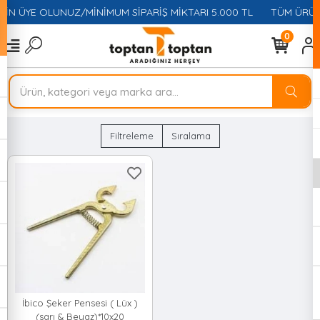
ÇİN ÜYE OLUNUZ/MİNİMUM SİPARİŞ MİKTARI 5.000 TL
TÜM ÜRÜNL
0
Filtreleme
Sıralama
İbico Şeker Pensesi ( Lüx )
(sarı & Beyaz)*10x20