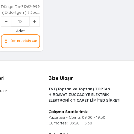
Dünya Dp-31262-999
( D.dörtgen ) ( 3pcs
= 1000ml ) Easy
Keep Saklama Kabı
( Renkli Plastik &
Adet
Şeffaf Kapak )*12=k
ri
Bize Ulaşın
TVT(Toptan ve Toptan) TOPTAN
ular
HIRDAVAT ZÜCCACİYE ELEKTRİK
ELEKTRONİK TİCARET LİMİTED ŞİRKETİ
Çalışma Saatlerimiz
Pazartesi - Cuma: 09:00 - 19:30
Cumartesi: 09:30 - 15:30