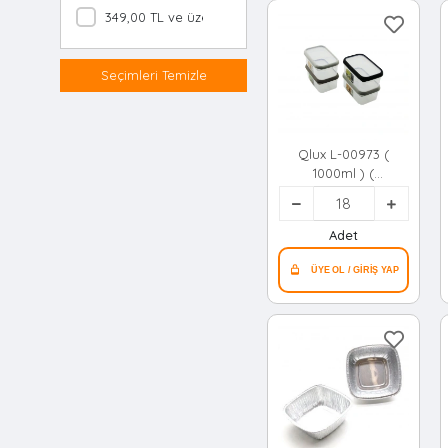
349,00 TL ve üzeri
Seçimleri Temizle
Qlux L-00973 (
1000ml ) (
Dikdörtgen )
Bomonti Plastik
Saklama Kabı*18=k
Adet