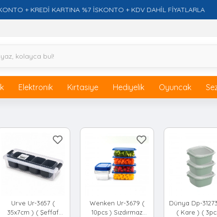
+ KREDİ KARTINA %7 İSKONTO + KDV DAHİL FİYATLARLA
ik
Elektronik
Kırtasiye
Hediyelik
Oyuncak
Se
Urve Ur-3657 (
Wenken Ur-3679 (
Dünya Dp-3127
35x7cm ) ( Şeffaf
10pcs ) Sızdırmaz
( Kare ) ( 3pc