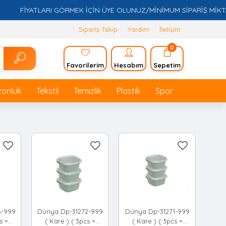
FİYATLARI GÖRMEK İÇİN ÜYE OLUNUZ/MİNİMUM SİPARİŞ MİKTARI 5.
Sipariş Takip
Yardım
İletişim
0
Favorilerim
Hesabım
Sepetim
zonluk
Tekstil
Temizlik
Plastik
Spor
3-999
Dünya Dp-31272-999
Dünya Dp-31271-999
s =
( Kare ) ( 3pcs =
( Kare ) ( 3pcs =