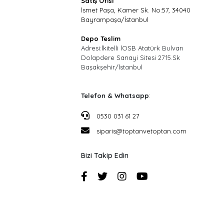
Satış Ofisi
İsmet Paşa, Kamer Sk. No:57, 34040
Bayrampaşa/İstanbul
Depo Teslim
Adresi:İkitelli İOSB Atatürk Bulvarı
Dolapdere Sanayi Sitesi 2715.Sk
Başakşehir/İstanbul
Telefon & Whatsapp
:
0530 031 61 27
siparis@toptanvetoptan.com
Bizi Takip Edin