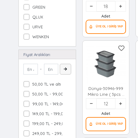
Erzak Kabı ( Şeffaf
GREEN
Pls.kap ) ( 2800ml
)*18=k
Adet
QLUX
URVE
WENKEN
Fiyat Aralıkları
-
50,00 TL ve altı
Dünya-30946-999
50,00 TL - 99,00 TL
Mikro Line ( 3pcs =
600-1100-1800ml ) (
99,00 TL - 149,00 TL
Dikdörtgen ) Plastik
Saklama Kabı Set (
Adet
149,00 TL - 199,00 TL
Mikrodalga
Kullanılabilir )*12=k
199,00 TL - 249,00 TL
249,00 TL - 299,00 TL