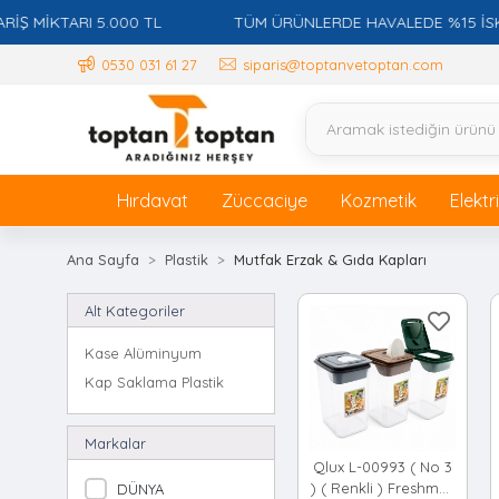
KTARI 5.000 TL
TÜM ÜRÜNLERDE HAVALEDE %15 İSKONTO 
0530 031 61 27
siparis@toptanvetoptan.com
Hırdavat
Züccaciye
Kozmetik
Elektr
Ana Sayfa
Plastik
Mutfak Erzak & Gıda Kapları
Alt Kategoriler
Kase Alüminyum
Kap Saklama Plastik
Markalar
Qlux L-00993 ( No 3
) ( Renkli ) Freshmax
DÜNYA