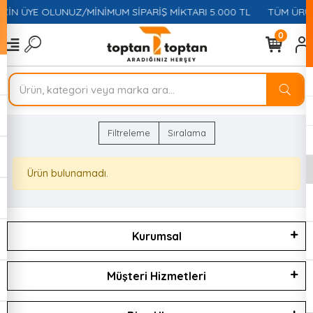
İÇİN ÜYE OLUNUZ/MİNİMUM SİPARİŞ MİKTARI 5.000 TL
TÜM ÜRÜN
0
Filtreleme
Sıralama
Ürün bulunamadı.
Kurumsal
Müşteri Hizmetleri