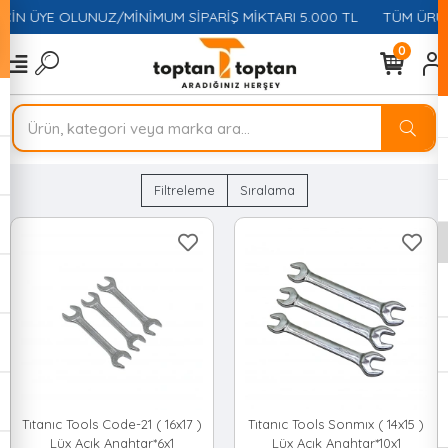
ÇİN ÜYE OLUNUZ/MİNİMUM SİPARİŞ MİKTARI 5.000 TL
TÜM ÜRÜN
0
Filtreleme
Sıralama
Tıtanıc Tools Code-21 ( 16x17 )
Tıtanıc Tools Sonmıx ( 14x15 )
Lüx Açık Anahtar*6x1
Lüx Açık Anahtar*10x1