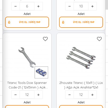
Adet
Adet
Tıtanıc Tools Doe Spanner
Zhousıte Tıtanıc ( 10x11 ) ( Lüx
Code-21 ( 12x13mm ) Açık
) Ağzı Açık Anahtar*12x1
Anahtar ( Drop Forged ) (
Double Open End Spaıner
)*12x40
Adet
Adet