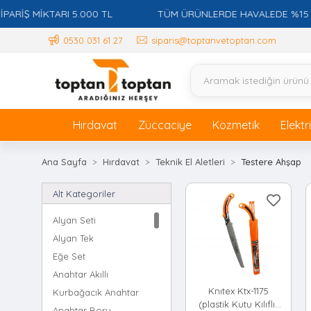
İŞ MİKTARI 5.000 TL
TÜM ÜRÜNLERDE HAVALEDE %15 İSK
0530 031 61 27
siparis@toptanvetoptan.com
Hırdavat
Züccaciye
Kozmetik
Elektr
Ana Sayfa
Hırdavat
Teknik El Aletleri
Testere Ahşap
Alt Kategoriler
Alyan Seti
Alyan Tek
Eğe Set
Anahtar Akıllı
Knıtex Ktx-1175
Kurbağacık Anahtar
(plastik Kutu Kılıflı)
Anahtar Boru