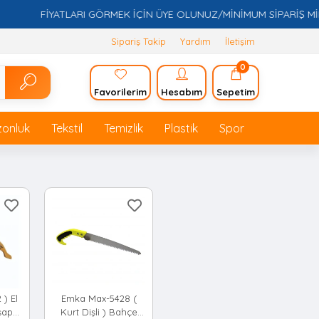
FİYATLARI GÖRMEK İÇİN ÜYE OLUNUZ/MİNİMUM SİPARİŞ MİKTA
Sipariş Takip
Yardım
İletişim
0
Favorilerim
Hesabım
Sepetim
zonluk
Tekstil
Temizlik
Plastik
Spor
 ) El
Emka Max-5428 (
şap
Kurt Dişli ) Bahçe