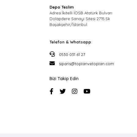
Depo Teslim
Adresi:İkitelli İOSB Atatürk Bulvarı
Dolapdere Sanayi Sitesi 2715.Sk
Başakşehir/İstanbul
Telefon & Whatsapp
:
0530 031 61 27
siparis@toptanvetoptan.com
Bizi Takip Edin