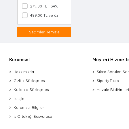
Gönye
279,00 TL - 349,00 TL
Derz Kazıyıcı
489,00 TL ve üzeri
Pürmüz
Pense Mini
Seçimleri Temizle
Yan Keski
Karga Burnu
Pense Segman
Silikon Tabancası Soğuk Plastik
Kurumsal
Müşteri Hizmetle
Silikon Tabancası Soğuk Metal
Hakkımızda
Sıkça Sorulan Sor
Makas Teneke
Testere Kıl Seti
Gizlilik Sözleşmesi
Sipariş Takip
Testere Ahşap
Kullanıcı Sözleşmesi
Havale Bildirimleri
Testere Pimli
İletişim
Testere Demir
Kurumsal Bilgiler
Testere Kıl Kolu
İş Ortaklığı Başvurusu
Tornavida Bits Uç
Tornavida Düz