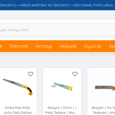
ONTO + KREDİ KARTINA %7 İSKONTO + KDV DAHİL FİYATLARLA
ik
Elektronik
Kırtasiye
Hediyelik
Oyuncak
Se
Emka Max-5426
Abaylar ( 50cm ) (
Abaylar ( No-12
(orta Dişli) Bahçe
Pala) Testere ( Ahşap
Testeresi ( Ah