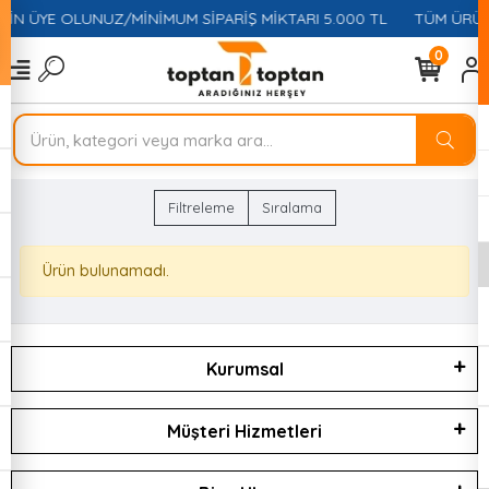
ÇİN ÜYE OLUNUZ/MİNİMUM SİPARİŞ MİKTARI 5.000 TL
TÜM ÜRÜN
0
Filtreleme
Sıralama
Ürün bulunamadı.
Kurumsal
Müşteri Hizmetleri