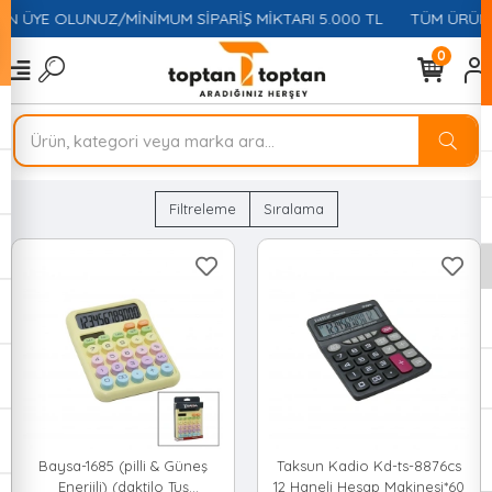
İN ÜYE OLUNUZ/MİNİMUM SİPARİŞ MİKTARI 5.000 TL
TÜM ÜRÜNLE
0
Filtreleme
Sıralama
Baysa-1685 (pilli & Güneş
Taksun Kadio Kd-ts-8876cs
Enerjili) (daktilo Tuş
12 Haneli Hesap Makinesi*60