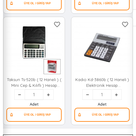
Taksun Ts-520b ( 12 Haneli ) (
Kadıo Kd-3860b ( 12 Haneli )
Mini Cep & Kılıflı ) Hesap
Elektronik Hesap
Makinesi (6.6x1.9x9.3cm)*500
Makinesi*150
Adet
Adet