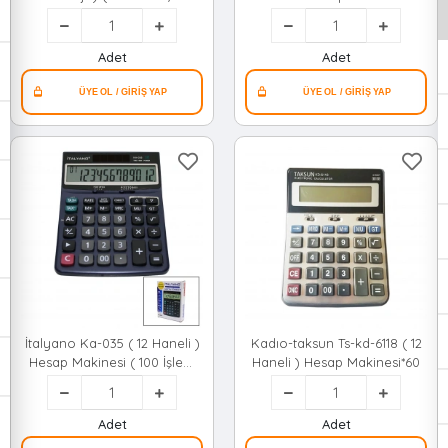
Model=renkli) (12 Haneli)
Hesap Makinesi (16x12x2cm )
(162gr)*96
Adet
Adet
İtalyano Ka-035 ( 12 Haneli )
Kadıo-taksun Ts-kd-6118 ( 12
Hesap Makinesi ( 100 İşlem
Haneli ) Hesap Makinesi*60
Geri Saydırma )*80
Adet
Adet