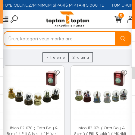
N ÜYE OLUNUZ/MİNİMUM SİPARİŞ MİKTARI 5.000 TL
TÜM ÜRÜNLER
0
Filtreleme
Sıralama
İbico İ12-078 ( Orta Boy &
İbico İ12-074 ( Orta Boy &
8cm ) ( Pilli & Işıklı ) ( Müzikli )
8cm ) ( Pilli & Işıklı ) ( Müzikli )