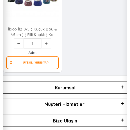
İbico İ12-075 ( Küçük Boy &
6.5cm ) ( Pilli & Işıklı ) Kar
Küresi Cam ( İnsan Figürlü &
Desen Mix ) Renkli*48 qwe02
Adet
Kurumsal
Müşteri Hizmetleri
Bize Ulaşın