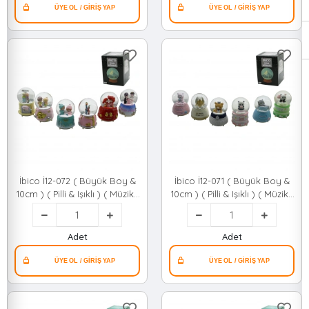
İbico İ12-072 ( Büyük Boy &
İbico İ12-071 ( Büyük Boy &
10cm ) ( Pilli & Işıklı ) ( Müzikli
10cm ) ( Pilli & Işıklı ) ( Müzikli
) Kar Küresi Cam ( İnsan
) Kar Küresi Cam ( Hayvan
Figürlü & Desen Mix )
Figürlü & Desen Mix )
Renkli*24 qwe02
Renkli*24 qwe02
Adet
Adet