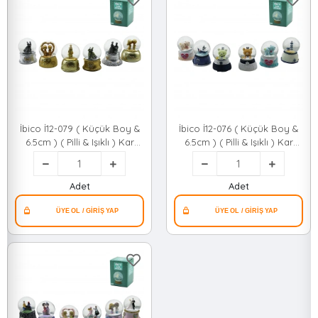
İbico İ12-079 ( Küçük Boy &
İbico İ12-076 ( Küçük Boy &
6.5cm ) ( Pilli & Işıklı ) Kar
6.5cm ) ( Pilli & Işıklı ) Kar
Küresi Cam ( Eskitme İnsan
Küresi Cam ( Hayvan Figürlü
Figürlü & Desen Mix )
& Desen Mix ) Renkli *48
Renkli*48 qwe02
qwe02
Adet
Adet