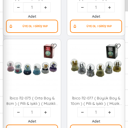
Kar Küresi Cam ( Eskitme
Kar Küresi Cam ( İnsan
İnsan Figürlü & Desen Mix )
Figürlü & Desen Mix )
Renkli*36 qwe02
Renkli*36 qwe02
Adet
Adet
İbico İ12-073 ( Orta Boy &
İbico İ12-077 ( Büyük Boy &
8cm ) ( Pilli & Işıklı ) ( Müzikli )
10cm ) ( Pilli & Işıklı ) ( Müzikli
Kar Küresi Cam ( Hayvan
) Kar Küresi Cam ( Eskitme
Figürlü & Desen Mix )
İnsan Figürlü & Desen Mix )
Renkli*36 qwe02
Renkli*24 qwe02
Adet
Adet