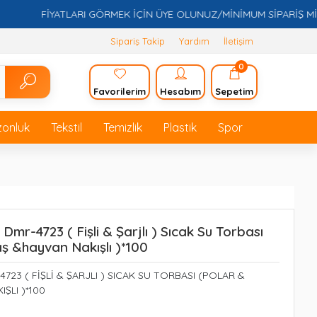
FİYATLARI GÖRMEK İÇİN ÜYE OLUNUZ/MİNİMUM SİPARİŞ MİKTA
Sipariş Takip
Yardım
İletişim
0
Favorilerim
Hesabım
Sepetim
zonluk
Tekstil
Temizlik
Plastik
Spor
mr-4723 ( Fişli & Şarjlı ) Sıcak Su Torbası
ş &hayvan Nakışlı )*100
723 ( FİŞLİ & ŞARJLI ) SICAK SU TORBASI (POLAR &
ŞLI )*100