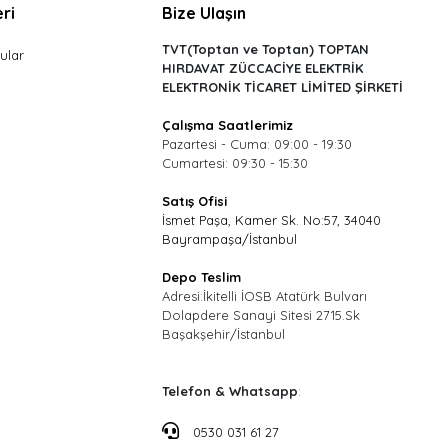
ri
Bize Ulaşın
TVT(Toptan ve Toptan) TOPTAN
ular
HIRDAVAT ZÜCCACİYE ELEKTRİK
ELEKTRONİK TİCARET LİMİTED ŞİRKETİ
Çalışma Saatlerimiz
Pazartesi - Cuma: 09:00 - 19:30
Cumartesi: 09:30 - 15:30
Satış Ofisi
İsmet Paşa, Kamer Sk. No:57, 34040
Bayrampaşa/İstanbul
Depo Teslim
Adresi:İkitelli İOSB Atatürk Bulvarı
Dolapdere Sanayi Sitesi 2715.Sk
Başakşehir/İstanbul
Telefon & Whatsapp
:
0530 031 61 27