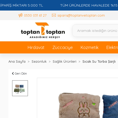
İŞ MİKTARI 5.000 TL
TÜM ÜRÜNLERDE HAVALEDE %15 İSK
0530 031 61 27
siparis@toptanvetoptan.com
Hırdavat
Züccaciye
Kozmetik
Elektr
Ana Sayfa
Sezonluk
Sağlık Ürünleri
Sıcak Su Torba Şarjlı
Geri Dön