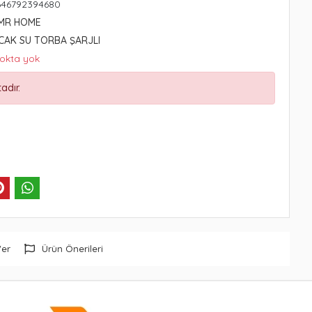
646792394680
DMR HOME
ICAK SU TORBA ŞARJLI
tokta yok
adır.
Ver
Ürün Önerileri