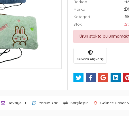
Barkod
:4
Marka
:
Kategori
:S
Stok
:S
Ürün stokta bulunmamakt
Güvenli Alışveriş
Tavsiye Et
Yorum Yaz
Karşılaştır
Gelince Haber 