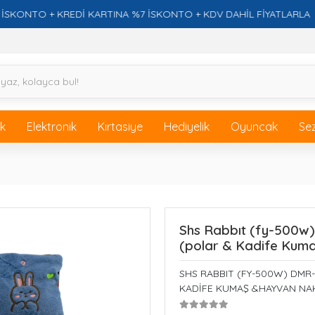
ONTO + KREDİ KARTINA %7 İSKONTO + KDV DAHİL FİYATLARLA
ik
Elektronik
Kırtasiye
Hediyelik
Oyuncak
Se
Shs Rabbıt (fy-500w) D
(polar & Kadife Kuma
SHS RABBIT (FY-500W) DMR-4
KADİFE KUMAŞ &HAYVAN NAKI