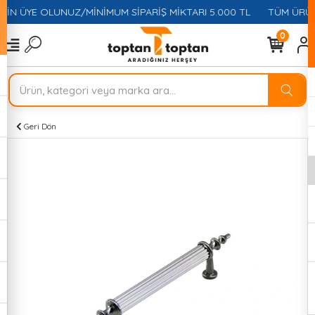
ÇİN ÜYE OLUNUZ/MİNİMUM SİPARİŞ MİKTARI 5.000 TL
TÜM ÜRÜNL
0
Geri Dön