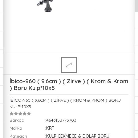
İbico-960 ( 9.6cm ) ( Zirve ) ( Krom & Krom
) Boru Kulp*10x5
İBİCO-960 ( 9.6CM ) ( ZİRVE ) ( KROM & KROM ) BORU
KULP*10X5
Barkod
:4646153773703
Marka
:KRT
Kategori
:KULP ÇEKMECE & DOLAP BORU