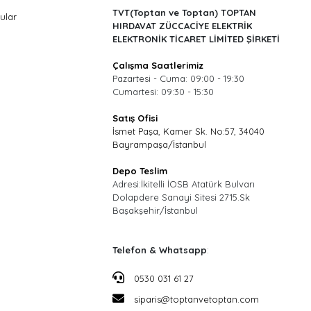
TVT(Toptan ve Toptan) TOPTAN
ular
HIRDAVAT ZÜCCACİYE ELEKTRİK
ELEKTRONİK TİCARET LİMİTED ŞİRKETİ
Çalışma Saatlerimiz
Pazartesi - Cuma: 09:00 - 19:30
Cumartesi: 09:30 - 15:30
Satış Ofisi
İsmet Paşa, Kamer Sk. No:57, 34040
Bayrampaşa/İstanbul
Depo Teslim
Adresi:İkitelli İOSB Atatürk Bulvarı
Dolapdere Sanayi Sitesi 2715.Sk
Başakşehir/İstanbul
Telefon & Whatsapp
:
0530 031 61 27
siparis@toptanvetoptan.com