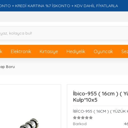
 + KREDİ KARTINA %7 İSKONTO + KDV DAHİL FİYATLARLA
ik
Elektronik
Kırtasiye
Hediyelik
Oyuncak
Se
lap Boru
İbico-955 ( 16cm ) (
Kulp*10x5
İBİCO-955 ( 16CM ) ( YÜZÜ
Barkod
:4