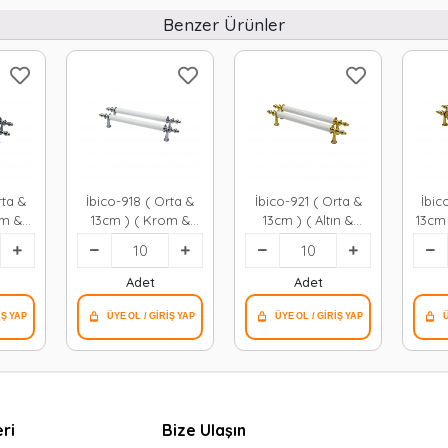
Benzer Ürünler
rta &
İbico-918 ( Orta &
İbico-921 ( Orta &
İbic
om &
13cm ) ( Krom &
13cm ) ( Altın &
13cm 
ru
Beyaz ) Boru
Beyaz ) Boru
) B
5
Kulp*10x5
Kulp*10x5
Adet
Adet
ri
Bize Ulaşın