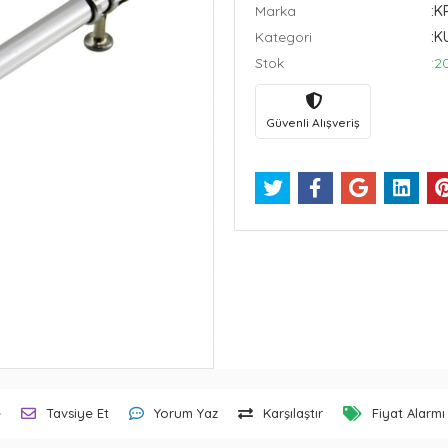
Marka
:K
Kategori
:K
Stok
:2
Güvenli Alışveriş
e
Tavsiye Et
Yorum Yaz
Karşılaştır
Fiyat Alarmı