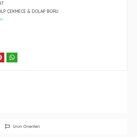
RT
ULP ÇEKMECE & DOLAP BORU
0+
Ürün Önerileri