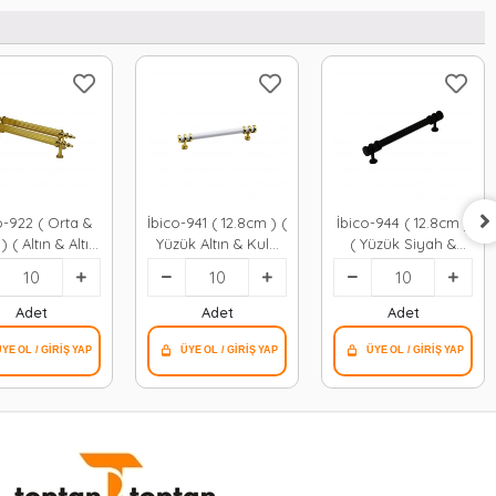
o-922 ( Orta &
İbico-941 ( 12.8cm ) (
İbico-944 ( 12.8cm )
) ( Altın & Altın
Yüzük Altın & Kulp
( Yüzük Siyah &
oru Kulp*10x5
Beyaz ) Boru
Kulp Siyah ) Boru
Çekmece Kulp*10x5
Çekmece Kulp*10x5
Adet
Adet
Adet