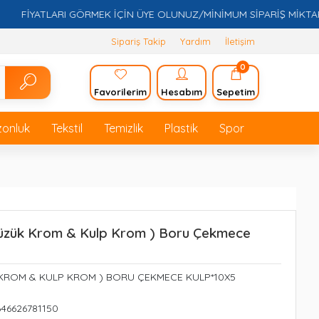
FİYATLARI GÖRMEK İÇİN ÜYE OLUNUZ/MİNİMUM SİPARİŞ MİKTARI 5
Sipariş Takip
Yardım
İletişim
0
Favorilerim
Hesabım
Sepetim
zonluk
Tekstil
Temizlik
Plastik
Spor
 Yüzük Krom & Kulp Krom ) Boru Çekmece
K KROM & KULP KROM ) BORU ÇEKMECE KULP*10X5
646626781150