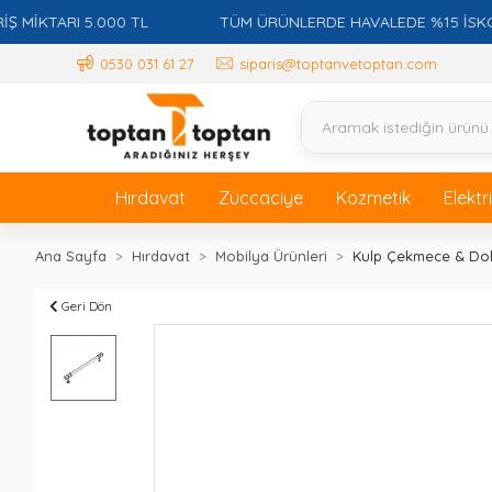
İKTARI 5.000 TL
TÜM ÜRÜNLERDE HAVALEDE %15 İSKONTO
0530 031 61 27
siparis@toptanvetoptan.com
Hırdavat
Züccaciye
Kozmetik
Elektr
Ana Sayfa
Hırdavat
Mobilya Ürünleri
Kulp Çekmece & Do
Geri Dön