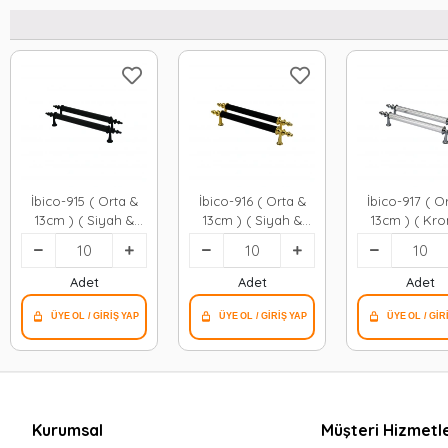
İbico-915 ( Orta &
İbico-916 ( Orta &
İbico-917 ( O
13cm ) ( Siyah &
13cm ) ( Siyah &
13cm ) ( Kr
Siyah ) Boru
Altın ) Boru
Krom ) Bo
Kulp*10x5
Kulp*10x5
Kulp*10x
Adet
Adet
Adet
Kurumsal
Müşteri Hizmetle