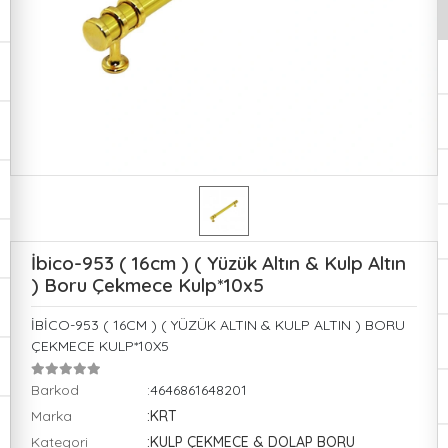
İbico-953 ( 16cm ) ( Yüzük Altın & Kulp Altın
) Boru Çekmece Kulp*10x5
İBİCO-953 ( 16CM ) ( YÜZÜK ALTIN & KULP ALTIN ) BORU
ÇEKMECE KULP*10X5
Barkod
:4646861648201
Marka
:KRT
Kategori
:KULP ÇEKMECE & DOLAP BORU