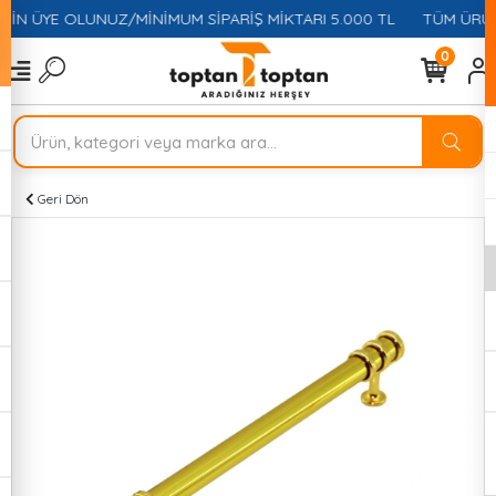
ÇİN ÜYE OLUNUZ/MİNİMUM SİPARİŞ MİKTARI 5.000 TL
TÜM ÜRÜNL
0
Geri Dön