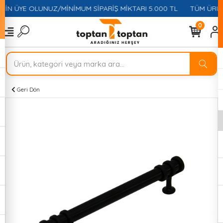
ÇİN ÜYE OLUNUZ/MİNİMUM SİPARİŞ MİKTARI 5.000 TL
TÜM ÜRÜNL
0
Geri Dön