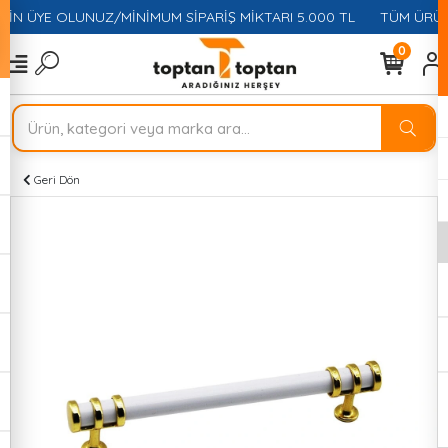
ÇİN ÜYE OLUNUZ/MİNİMUM SİPARİŞ MİKTARI 5.000 TL
TÜM ÜRÜNL
0
Geri Dön