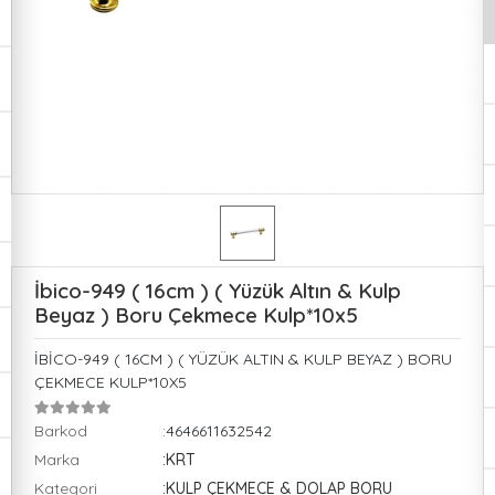
İbico-949 ( 16cm ) ( Yüzük Altın & Kulp
Beyaz ) Boru Çekmece Kulp*10x5
İBİCO-949 ( 16CM ) ( YÜZÜK ALTIN & KULP BEYAZ ) BORU
ÇEKMECE KULP*10X5
Barkod
:4646611632542
Marka
:KRT
Kategori
:KULP ÇEKMECE & DOLAP BORU