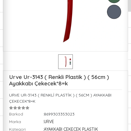
Urve Ur-3143 ( Renkli Plastik ) ( 56cm )
Ayakkabı Çekecek*8=k
URVE UR-3143 ( RENKLİ PLASTİK ) ( 56CM ) AYAKKABI
ÇEKECEK*8=K
Barkod
:8699303353023
Marka
:URVE
Kategori
:AYAKKABI ÇEKECEK PLASTİK