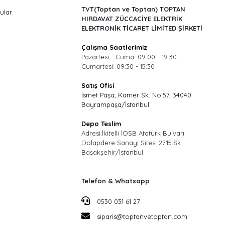
TVT(Toptan ve Toptan) TOPTAN
ular
HIRDAVAT ZÜCCACİYE ELEKTRİK
ELEKTRONİK TİCARET LİMİTED ŞİRKETİ
Çalışma Saatlerimiz
Pazartesi - Cuma: 09:00 - 19:30
Cumartesi: 09:30 - 15:30
Satış Ofisi
İsmet Paşa, Kamer Sk. No:57, 34040
Bayrampaşa/İstanbul
Depo Teslim
Adresi:İkitelli İOSB Atatürk Bulvarı
Dolapdere Sanayi Sitesi 2715.Sk
Başakşehir/İstanbul
Telefon & Whatsapp
:
0530 031 61 27
siparis@toptanvetoptan.com