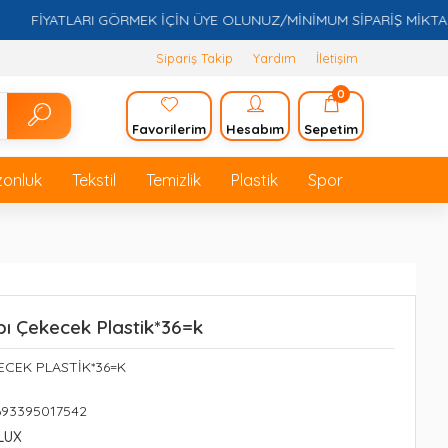
FİYATLARI GÖRMEK İÇİN ÜYE OLUNUZ/MİNİMUM SİPARİŞ MİKTARI 5.
Sipariş Takip
Yardım
İletişim
0
Favorilerim
Hesabım
Sepetim
zonluk
Tekstil
Temizlik
Plastik
Spor
ı Çekecek Plastik*36=k
ECEK PLASTİK*36=K
693395017542
LUX