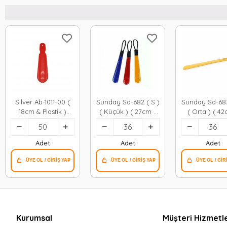
Silver Ab-1011-00 (
Sunday Sd-682 ( S )
Sunday Sd-683
18cm & Plastik )
( Küçük ) ( 27cm )
( Orta ) ( 42
Ayakkabı
Plastik Ayakkabı
Plastik Ayak
Çekecek*50x1
Çekecek*36=k
Çekecek*3
Adet
Adet
Adet
Kurumsal
Müşteri Hizmetle