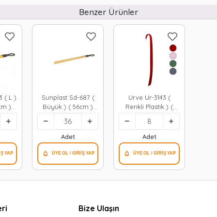
Benzer Ürünler
 ( L )
Sunplast Sd-687 (
Urve Ur-3143 (
cm )
Büyük ) ( 56cm )
Renkli Plastik ) (
kabı
Plastik Ayakkabı
56cm ) Ayakkabı
6=k
Çekecek*36=k
Çekecek*8=k
Adet
Adet
ri
Bize Ulaşın