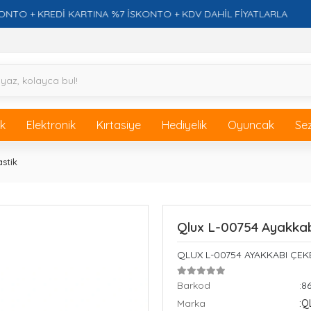
+ KREDİ KARTINA %7 İSKONTO + KDV DAHİL FİYATLARLA
ik
Elektronik
Kırtasiye
Hediyelik
Oyuncak
Se
stik
Qlux L-00754 Ayakkab
QLUX L-00754 AYAKKABI ÇEK
Barkod
:8
Marka
:Q