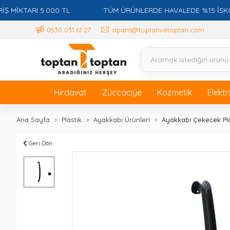
KTARI 5.000 TL
TÜM ÜRÜNLERDE HAVALEDE %15 İSKONTO 
0530 031 61 27
siparis@toptanvetoptan.com
Hırdavat
Züccaciye
Kozmetik
Elektr
Ana Sayfa
Plastik
Ayakkabı Ürünleri
Ayakkabı Çekecek Pla
Geri Dön