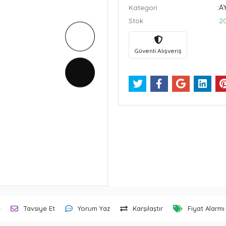
Kategori
:A
Stok
:2
Güvenli Alışveriş
e
Tavsiye Et
Yorum Yaz
Karşılaştır
Fiyat Alarmı