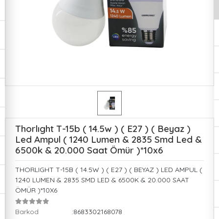
Thorlıght T-15b ( 14.5w ) ( E27 ) ( Beyaz )
Led Ampul ( 1240 Lumen & 2835 Smd Led &
6500k & 20.000 Saat Ömür )*10x6
THORLIGHT T-15B ( 14.5W ) ( E27 ) ( BEYAZ ) LED AMPUL (
1240 LUMEN & 2835 SMD LED & 6500K & 20.000 SAAT
ÖMÜR )*10X6
Barkod
:8683302168078