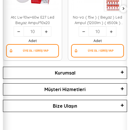
Atc Lw-10w=60w E27 Led
No-vo ( 15w ) ( Beyaz ) Led
Beyaz Ampul*10x20
Ampul (1200lm ) ( 6500k )
(15.000 Saat Ömür)*10x20
Adet
Adet
Kurumsal
Müşteri Hizmetleri
Bize Ulaşın