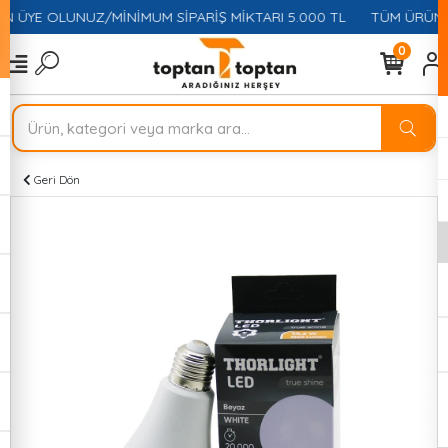
İN ÜYE OLUNUZ/MİNİMUM SİPARİŞ MİKTARI 5.000 TL
TÜM ÜRÜNLE
0
Geri Dön