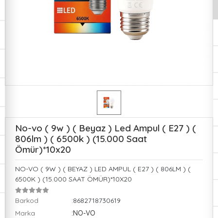
No-vo ( 9w ) ( Beyaz ) Led Ampul ( E27 ) (
806lm ) ( 6500k ) (15.000 Saat
Ömür)*10x20
NO-VO ( 9W ) ( BEYAZ ) LED AMPUL ( E27 ) ( 806LM ) (
6500K ) (15.000 SAAT ÖMÜR)*10X20
Barkod
:8682718730619
Marka
:NO-VO