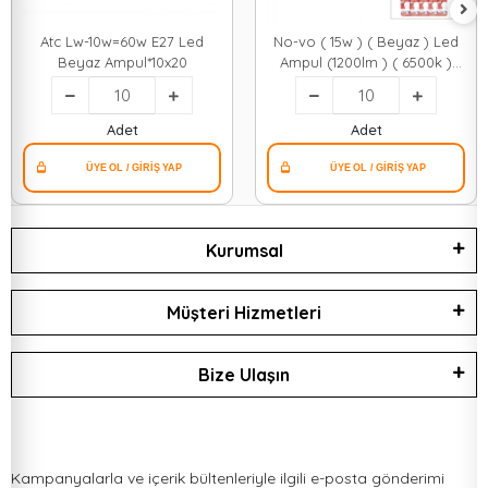
Atc Lw-10w=60w E27 Led
No-vo ( 15w ) ( Beyaz ) Led
Beyaz Ampul*10x20
Ampul (1200lm ) ( 6500k )
(15.000 Saat Ömür)*10x20
Adet
Adet
Kurumsal
Müşteri Hizmetleri
Bize Ulaşın
Kampanyalarla ve içerik bültenleriyle ilgili e-posta gönderimi